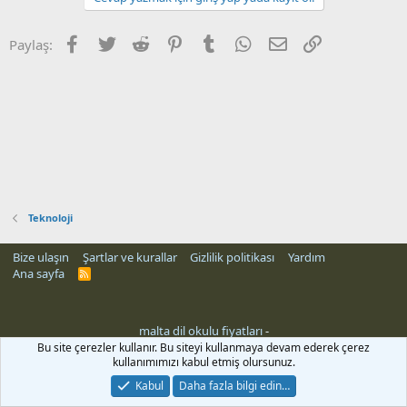
Facebook
Twitter
Reddit
Pinterest
Tumblr
WhatsApp
E-posta
Link
Paylaş:
Teknoloji
Bize ulaşın
Şartlar ve kurallar
Gizlilik politikası
Yardım
Ana sayfa
R
S
S
malta dil okulu fiyatları
-
Bu site çerezler kullanır. Bu siteyi kullanmaya devam ederek çerez
kullanımımızı kabul etmiş olursunuz.
Kabul
Daha fazla bilgi edin…