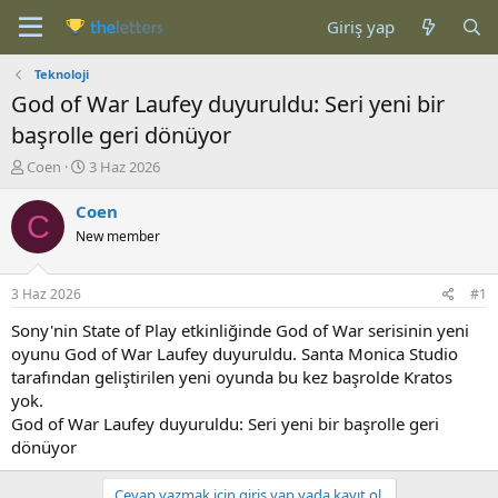
Giriş yap
Teknoloji
God of War Laufey duyuruldu: Seri yeni bir
başrolle geri dönüyor
K
B
Coen
3 Haz 2026
o
a
n
ş
Coen
C
b
l
New member
u
a
y
n
u
g
3 Haz 2026
#1
b
ı
a
ç
Sony'nin State of Play etkinliğinde God of War serisinin yeni
ş
t
oyunu God of War Laufey duyuruldu. Santa Monica Studio
l
a
tarafından geliştirilen yeni oyunda bu kez başrolde Kratos
a
r
yok.
t
i
God of War Laufey duyuruldu: Seri yeni bir başrolle geri
a
h
dönüyor
n
i
Cevap yazmak için giriş yap yada kayıt ol.