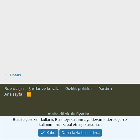
Finans
Bize ulaşın
Şartlar ve kurallar
Gizlilik politikası
Yardım
Ana sayfa
R
S
S
malta dil okulu fiyatları
-
leri
Bu site çerezler kullanır. Bu siteyi kullanmaya devam ederek çerez
kullanımımızı kabul etmiş olursunuz.
Kabul
Daha fazla bilgi edin…