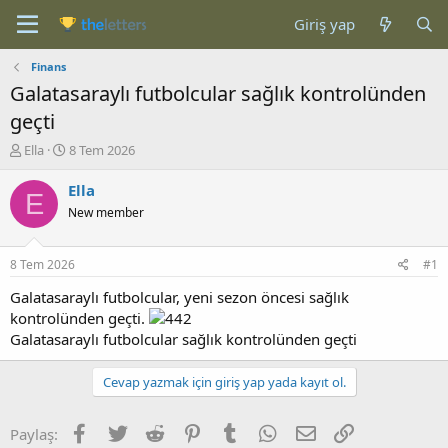
Giriş yap
Finans
Galatasaraylı futbolcular sağlık kontrolünden
geçti
K
B
Ella
8 Tem 2026
o
a
n
ş
Ella
E
b
l
New member
u
a
y
n
u
g
8 Tem 2026
#1
b
ı
a
ç
Galatasaraylı futbolcular, yeni sezon öncesi sağlık
ş
t
kontrolünden geçti.
l
a
Galatasaraylı futbolcular sağlık kontrolünden geçti
a
r
t
i
Cevap yazmak için giriş yap yada kayıt ol.
a
h
n
i
Facebook
Twitter
Reddit
Pinterest
Tumblr
WhatsApp
E-posta
Link
Paylaş: