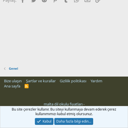
Genel
Bize ulaşın
Şartlar ve kurallar
Gizlilik politikası
Yardım
Ana sayfa
R
S
S
malta dil okulu fiyatları
-
Bu site çerezler kullanır. Bu siteyi kullanmaya devam ederek çerez
kullanımımızı kabul etmiş olursunuz.
Kabul
Daha fazla bilgi edin…