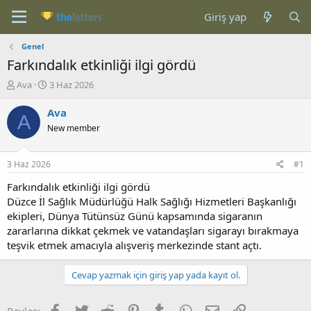
Giriş yap
Genel
Farkındalık etkinliği ilgi gördü
K
B
Ava
3 Haz 2026
o
a
n
ş
Ava
A
b
l
New member
u
a
y
n
u
g
3 Haz 2026
#1
b
ı
a
ç
Farkındalık etkinliği ilgi gördü
ş
t
Düzce İl Sağlık Müdürlüğü Halk Sağlığı Hizmetleri Başkanlığı
l
a
ekipleri, Dünya Tütünsüz Günü kapsamında sigaranın
a
r
zararlarına dikkat çekmek ve vatandaşları sigarayı bırakmaya
t
i
teşvik etmek amacıyla alışveriş merkezinde stant açtı.
a
h
n
i
Cevap yazmak için giriş yap yada kayıt ol.
Facebook
Twitter
Reddit
Pinterest
Tumblr
WhatsApp
E-posta
Link
Paylaş: