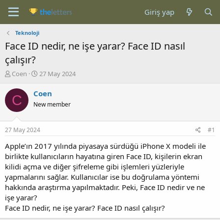
Giriş yap
Teknoloji
Face ID nedir, ne işe yarar? Face ID nasıl
çalışır?
K
B
Coen
27 May 2024
o
a
n
ş
Coen
C
b
l
New member
u
a
y
n
u
g
27 May 2024
#1
b
ı
a
ç
Apple’ın 2017 yılında piyasaya sürdüğü iPhone X modeli ile
ş
t
birlikte kullanıcıların hayatına giren Face ID, kişilerin ekran
l
a
kilidi açma ve diğer şifreleme gibi işlemleri yüzleriyle
a
r
yapmalarını sağlar. Kullanıcılar ise bu doğrulama yöntemi
t
i
hakkında araştırma yapılmaktadır. Peki, Face ID nedir ve ne
a
h
işe yarar?
n
i
Face ID nedir, ne işe yarar? Face ID nasıl çalışır?