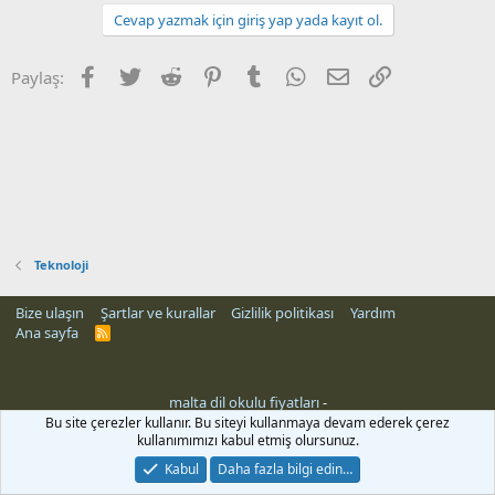
Cevap yazmak için giriş yap yada kayıt ol.
Facebook
Twitter
Reddit
Pinterest
Tumblr
WhatsApp
E-posta
Link
Paylaş:
Teknoloji
Bize ulaşın
Şartlar ve kurallar
Gizlilik politikası
Yardım
Ana sayfa
R
S
S
malta dil okulu fiyatları
-
Bu site çerezler kullanır. Bu siteyi kullanmaya devam ederek çerez
kullanımımızı kabul etmiş olursunuz.
Kabul
Daha fazla bilgi edin…