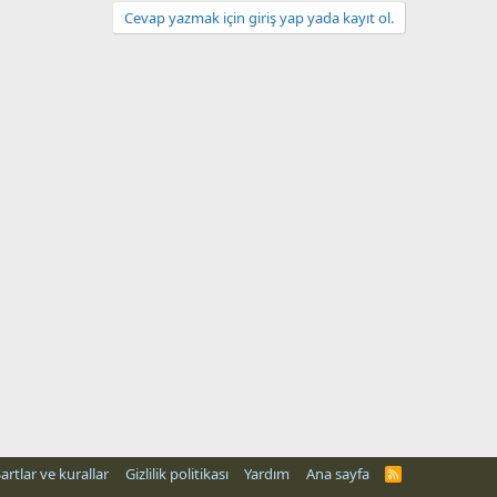
Cevap yazmak için giriş yap yada kayıt ol.
artlar ve kurallar
Gizlilik politikası
Yardım
Ana sayfa
R
S