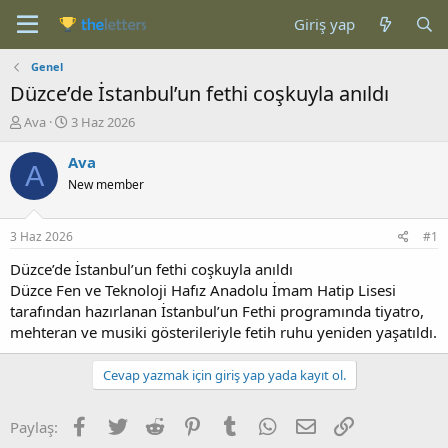
Giriş yap
Genel
Düzce’de İstanbul’un fethi coşkuyla anıldı
K
B
Ava
3 Haz 2026
o
a
n
ş
Ava
A
b
l
New member
u
a
y
n
u
g
3 Haz 2026
#1
b
ı
a
ç
Düzce’de İstanbul’un fethi coşkuyla anıldı
ş
t
Düzce Fen ve Teknoloji Hafız Anadolu İmam Hatip Lisesi
l
a
tarafından hazırlanan İstanbul’un Fethi programında tiyatro,
a
r
mehteran ve musiki gösterileriyle fetih ruhu yeniden yaşatıldı.
t
i
a
h
n
i
Cevap yazmak için giriş yap yada kayıt ol.
Facebook
Twitter
Reddit
Pinterest
Tumblr
WhatsApp
E-posta
Link
Paylaş: