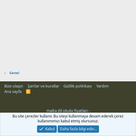
Genel
Bize ulaşın
Şartlar ve kurallar
Gizlilik politikası
Yardım
Ana sayfa
R
S
S
malta dil okulu fiyatları
-
Bu site çerezler kullanır. Bu siteyi kullanmaya devam ederek çerez
kullanımımızı kabul etmiş olursunuz.
Kabul
Daha fazla bilgi edin…