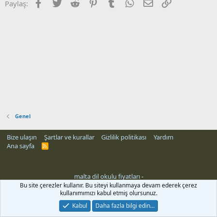
Facebook
Twitter
Reddit
Pinterest
Tumblr
WhatsApp
E-posta
Link
Paylaş:
Genel
Bize ulaşın
Şartlar ve kurallar
Gizlilik politikası
Yardım
Ana sayfa
R
S
S
malta dil okulu fiyatları
-
Bu site çerezler kullanır. Bu siteyi kullanmaya devam ederek çerez
kullanımımızı kabul etmiş olursunuz.
Kabul
Daha fazla bilgi edin…