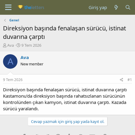
Giriş yap
Genel
Direksiyon başında fenalaşan sürücü, istinat
duvarına çarptı
K
B
Ava
9 Tem 2026
o
a
n
ş
Ava
A
b
l
New member
u
a
y
n
u
g
9 Tem 2026
#1
b
ı
a
ç
Direksiyon başında fenalaşan sürücü, istinat duvarına çarptı
ş
t
Kastamonu’da direksiyon başında rahatsızlanan sürücünün
l
a
kontrolünden çıkan kamyon, istinat duvarına çarptı. Kazada
a
r
sürücü yaralandı.
t
i
a
h
n
i
Cevap yazmak için giriş yap yada kayıt ol.