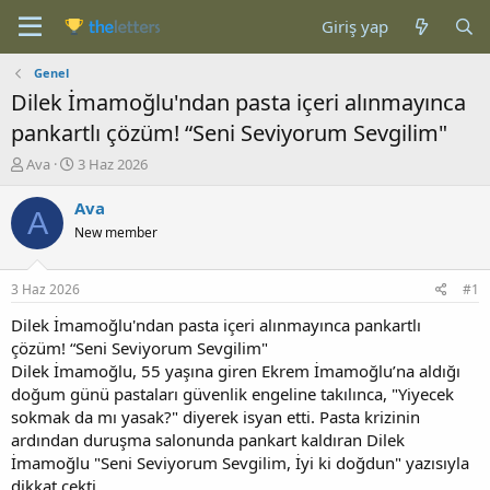
Giriş yap
Genel
Dilek İmamoğlu'ndan pasta içeri alınmayınca
pankartlı çözüm! “Seni Seviyorum Sevgilim"
K
B
Ava
3 Haz 2026
o
a
n
ş
Ava
A
b
l
New member
u
a
y
n
u
g
3 Haz 2026
#1
b
ı
a
ç
Dilek İmamoğlu'ndan pasta içeri alınmayınca pankartlı
ş
t
çözüm! “Seni Seviyorum Sevgilim"
l
a
Dilek İmamoğlu, 55 yaşına giren Ekrem İmamoğlu’na aldığı
a
r
doğum günü pastaları güvenlik engeline takılınca, "Yiyecek
t
i
sokmak da mı yasak?" diyerek isyan etti. Pasta krizinin
a
h
ardından duruşma salonunda pankart kaldıran Dilek
n
i
İmamoğlu "Seni Seviyorum Sevgilim, İyi ki doğdun" yazısıyla
dikkat çekti.