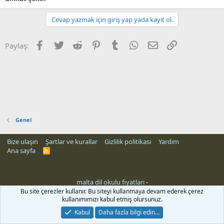
Cevap yazmak için giriş yap yada kayıt ol.
Facebook
Twitter
Reddit
Pinterest
Tumblr
WhatsApp
E-posta
Link
Paylaş:
Genel
Bize ulaşın
Şartlar ve kurallar
Gizlilik politikası
Yardım
Ana sayfa
R
S
S
malta dil okulu fiyatları
-
Bu site çerezler kullanır. Bu siteyi kullanmaya devam ederek çerez
kullanımımızı kabul etmiş olursunuz.
Kabul
Daha fazla bilgi edin…