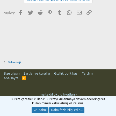
Facebook
Twitter
Reddit
Pinterest
Tumblr
WhatsApp
E-posta
Link
Paylaş:
Teknoloji
Bize ulaşın
Şartlar ve kurallar
Gizlilik politikası
Yardım
Ana sayfa
R
S
S
malta dil okulu fiyatları
-
Bu site çerezler kullanır. Bu siteyi kullanmaya devam ederek çerez
kullanımımızı kabul etmiş olursunuz.
Kabul
Daha fazla bilgi edin…