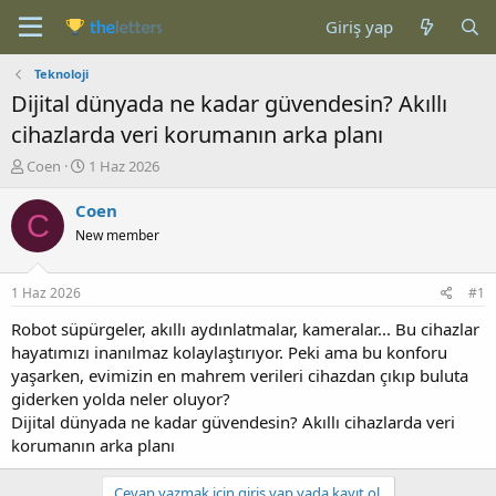
Giriş yap
Teknoloji
Dijital dünyada ne kadar güvendesin? Akıllı
cihazlarda veri korumanın arka planı
K
B
Coen
1 Haz 2026
o
a
n
ş
Coen
C
b
l
New member
u
a
y
n
u
g
1 Haz 2026
#1
b
ı
a
ç
Robot süpürgeler, akıllı aydınlatmalar, kameralar... Bu cihazlar
ş
t
hayatımızı inanılmaz kolaylaştırıyor. Peki ama bu konforu
l
a
yaşarken, evimizin en mahrem verileri cihazdan çıkıp buluta
a
r
giderken yolda neler oluyor?
t
i
Dijital dünyada ne kadar güvendesin? Akıllı cihazlarda veri
a
h
korumanın arka planı
n
i
Cevap yazmak için giriş yap yada kayıt ol.