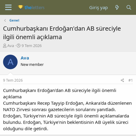
Giriş yap
Genel
Cumhurbaşkanı Erdoğan'dan AB süreciyle
ilgili önemli açıklama
K
B
Ava
9 Tem 2026
o
a
n
ş
Ava
A
b
l
New member
u
a
y
n
u
g
9 Tem 2026
#1
b
ı
a
ç
Cumhurbaşkanı Erdoğan'dan AB süreciyle ilgili önemli
ş
t
açıklama
l
a
Cumhurbaşkanı Recep Tayyip Erdoğan, Ankara'da düzenlenen
a
r
NATO Zirvesi sonrası gazetecilerin sorularını yanıtladı.
t
i
Erdoğan, Türkiye'nin AB süreciyle ilgili önemli açıklamalarda
a
h
bulundu. Erdoğan, Türkiye'nin beklentisinin AB üyelik süreci
n
i
olduğunu dile getirdi.