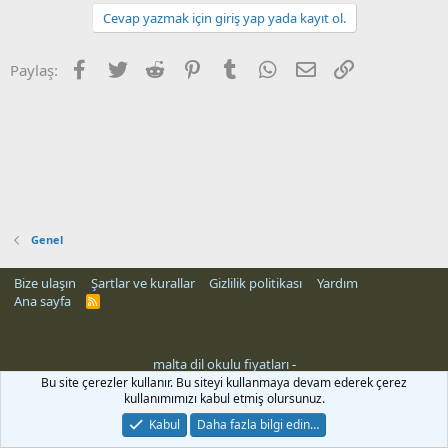
Cevap yazmak için giriş yap yada kayıt ol.
Facebook
Twitter
Reddit
Pinterest
Tumblr
WhatsApp
E-posta
Link
Paylaş:
Genel
Bize ulaşın
Şartlar ve kurallar
Gizlilik politikası
Yardım
Ana sayfa
R
S
S
malta dil okulu fiyatları
-
Bu site çerezler kullanır. Bu siteyi kullanmaya devam ederek çerez
kullanımımızı kabul etmiş olursunuz.
Kabul
Daha fazla bilgi edin…