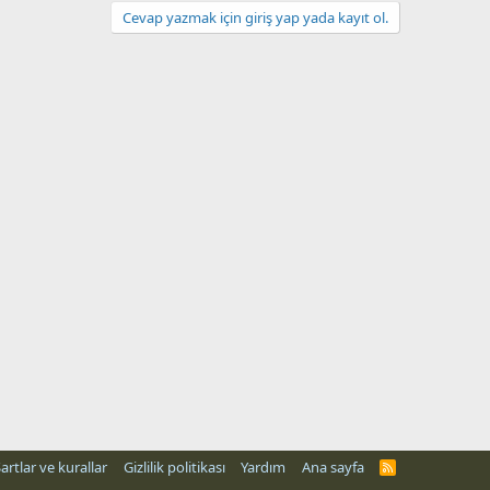
Cevap yazmak için giriş yap yada kayıt ol.
artlar ve kurallar
Gizlilik politikası
Yardım
Ana sayfa
R
S