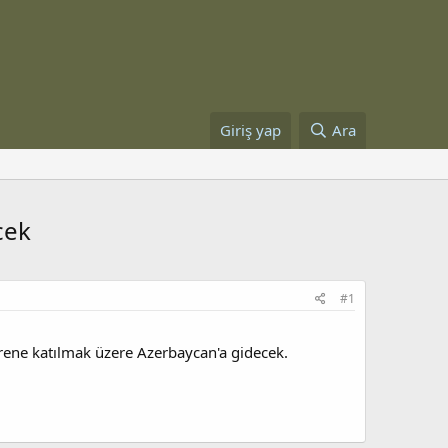
Giriş yap
Ara
cek
#1
ene katılmak üzere Azerbaycan'a gidecek.