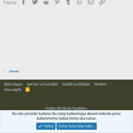
Facebook
Twitter
Reddit
Pinterest
Tumblr
WhatsApp
E-posta
Link
Paylaş:
Genel
Bize ulaşın
Şartlar ve kurallar
Gizlilik politikası
Yardım
Ana sayfa
R
S
S
malta dil okulu fiyatları
-
Bu site çerezler kullanır. Bu siteyi kullanmaya devam ederek çerez
kullanımımızı kabul etmiş olursunuz.
Kabul
Daha fazla bilgi edin…