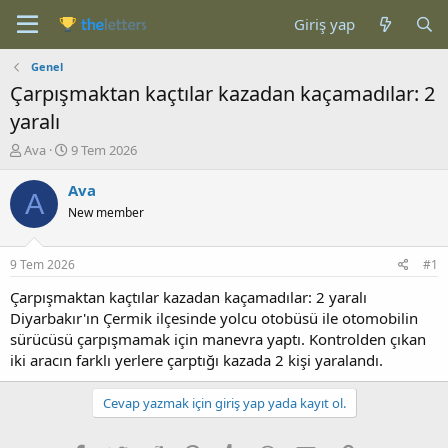
Giriş yap
Genel
Çarpışmaktan kaçtılar kazadan kaçamadılar: 2
yaralı
K
B
Ava
9 Tem 2026
o
a
n
ş
Ava
A
b
l
New member
u
a
y
n
u
g
9 Tem 2026
#1
b
ı
a
ç
Çarpışmaktan kaçtılar kazadan kaçamadılar: 2 yaralı
ş
t
Diyarbakır'ın Çermik ilçesinde yolcu otobüsü ile otomobilin
l
a
sürücüsü çarpışmamak için manevra yaptı. Kontrolden çıkan
a
r
iki aracın farklı yerlere çarptığı kazada 2 kişi yaralandı.
t
i
a
h
n
i
Cevap yazmak için giriş yap yada kayıt ol.