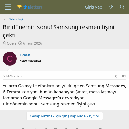
Giriş yap
Teknoloji
Bir dönemin sonu! Samsung resmen fişini
çekti
K
B
Coen
6 Tem 2026
o
a
n
ş
Coen
C
b
l
New member
u
a
y
n
u
g
6 Tem 2026
#1
b
ı
a
ç
Yıllarca Galaxy telefonlara ön yüklü gelen Samsung Messages,
ş
t
6 Temmuz'da yani bugün kapanıyor. Şirket, mesajlaşmayı
l
a
tamamen Google Messages'a devrediyor.
a
r
Bir dönemin sonu! Samsung resmen fişini çekti
t
i
a
h
n
i
Cevap yazmak için giriş yap yada kayıt ol.