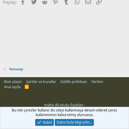
Facebook
Twitter
Reddit
Pinterest
Tumblr
WhatsApp
E-posta
Link
Paylaş:
Teknoloji
Bize ulaşın
Şartlar ve kurallar
Gizlilik politikası
Yardım
Ana sayfa
R
S
S
malta dil okulu fiyatları
-
Bu site çerezler kullanır. Bu siteyi kullanmaya devam ederek çerez
kullanımımızı kabul etmiş olursunuz.
Kabul
Daha fazla bilgi edin…