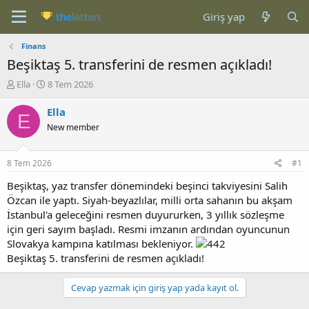
Giriş yap
Finans
Beşiktaş 5. transferini de resmen açıkladı!
K
B
Ella
8 Tem 2026
o
a
n
ş
Ella
E
b
l
New member
u
a
y
n
u
g
8 Tem 2026
#1
b
ı
a
ç
Beşiktaş, yaz transfer dönemindeki beşinci takviyesini Salih
ş
t
Özcan ile yaptı. Siyah-beyazlılar, milli orta sahanın bu akşam
l
a
İstanbul'a geleceğini resmen duyururken, 3 yıllık sözleşme
a
r
için geri sayım başladı. Resmi imzanın ardından oyuncunun
t
i
Slovakya kampına katılması bekleniyor.
a
h
Beşiktaş 5. transferini de resmen açıkladı!
n
i
Cevap yazmak için giriş yap yada kayıt ol.