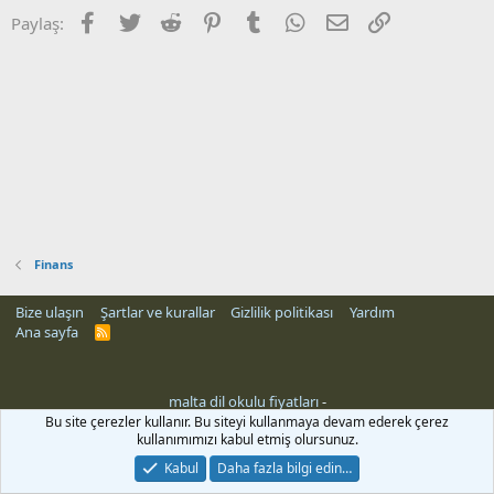
Facebook
Twitter
Reddit
Pinterest
Tumblr
WhatsApp
E-posta
Link
Paylaş:
Finans
Bize ulaşın
Şartlar ve kurallar
Gizlilik politikası
Yardım
Ana sayfa
R
S
S
malta dil okulu fiyatları
-
Bu site çerezler kullanır. Bu siteyi kullanmaya devam ederek çerez
kullanımımızı kabul etmiş olursunuz.
Kabul
Daha fazla bilgi edin…