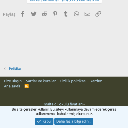
Facebook
Twitter
Reddit
Pinterest
Tumblr
WhatsApp
E-posta
Link
Paylaş:
Politika
Bize ulaşın
Şartlar ve kurallar
Gizlilik politikası
Yardım
Ana sayfa
R
S
S
malta dil okulu fiyatları
-
Bu site çerezler kullanır. Bu siteyi kullanmaya devam ederek çerez
kullanımımızı kabul etmiş olursunuz.
Kabul
Daha fazla bilgi edin…