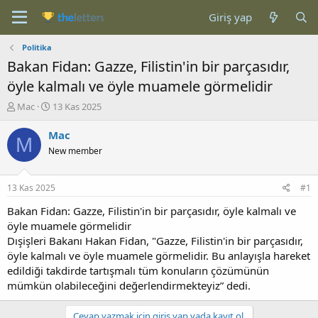
Giriş yap
Politika
Bakan Fidan: Gazze, Filistin'in bir parçasıdır,
öyle kalmalı ve öyle muamele görmelidir
K
B
Mac
13 Kas 2025
o
a
n
ş
Mac
M
b
l
New member
u
a
y
n
u
g
13 Kas 2025
#1
b
ı
a
ç
Bakan Fidan: Gazze, Filistin'in bir parçasıdır, öyle kalmalı ve
ş
t
öyle muamele görmelidir
l
a
Dışişleri Bakanı Hakan Fidan, "Gazze, Filistin'in bir parçasıdır,
a
r
öyle kalmalı ve öyle muamele görmelidir. Bu anlayışla hareket
t
i
edildiği takdirde tartışmalı tüm konuların çözümünün
a
h
mümkün olabileceğini değerlendirmekteyiz” dedi.
n
i
Cevap yazmak için giriş yap yada kayıt ol.