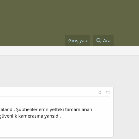
Giriş yap
Ara
#1
yakalandı. Şüpheliler emniyetteki tamamlanan
 güvenlik kamerasına yansıdı.