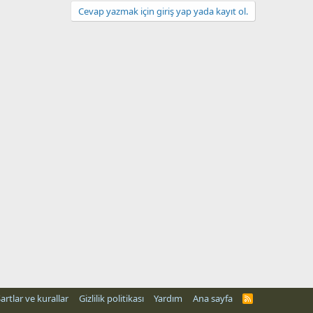
Cevap yazmak için giriş yap yada kayıt ol.
artlar ve kurallar
Gizlilik politikası
Yardım
Ana sayfa
R
S