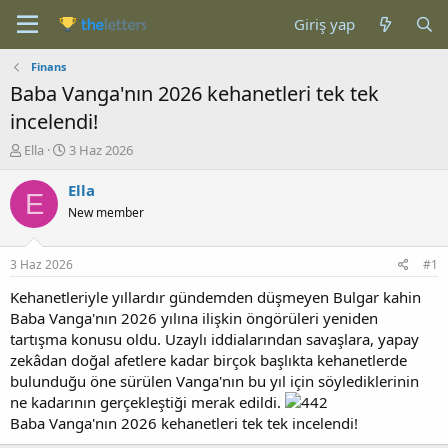
Giriş yap
Finans
Baba Vanga'nın 2026 kehanetleri tek tek
incelendi!
K
B
Ella
3 Haz 2026
o
a
n
ş
Ella
E
b
l
New member
u
a
y
n
u
g
3 Haz 2026
#1
b
ı
a
ç
Kehanetleriyle yıllardır gündemden düşmeyen Bulgar kahin
ş
t
Baba Vanga'nın 2026 yılına ilişkin öngörüleri yeniden
l
a
tartışma konusu oldu. Uzaylı iddialarından savaşlara, yapay
a
r
zekâdan doğal afetlere kadar birçok başlıkta kehanetlerde
t
i
bulunduğu öne sürülen Vanga'nın bu yıl için söylediklerinin
a
h
ne kadarının gerçekleştiği merak edildi.
n
i
Baba Vanga'nın 2026 kehanetleri tek tek incelendi!