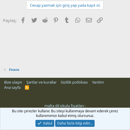
Cevap yazmak için giriş yap yada kayıt ol.
Facebook
Twitter
Reddit
Pinterest
Tumblr
WhatsApp
E-posta
Link
Paylaş:
Finans
Bize ulaşın
Şartlar ve kurallar
Gizlilik politikası
Yardım
Ana sayfa
R
S
S
malta dil okulu fiyatları
-
Bu site çerezler kullanır. Bu siteyi kullanmaya devam ederek çerez
kullanımımızı kabul etmiş olursunuz.
Kabul
Daha fazla bilgi edin…