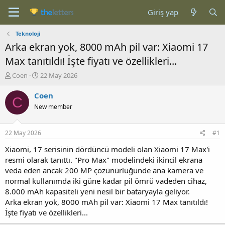
Giriş yap
Teknoloji
Arka ekran yok, 8000 mAh pil var: Xiaomi 17
Max tanıtıldı! İşte fiyatı ve özellikleri...
K
B
Coen
22 May 2026
o
a
n
ş
Coen
C
b
l
New member
u
a
y
n
u
g
22 May 2026
#1
b
ı
a
ç
Xiaomi, 17 serisinin dördüncü modeli olan Xiaomi 17 Max'i
ş
t
resmi olarak tanıttı. "Pro Max" modelindeki ikincil ekrana
l
a
veda eden ancak 200 MP çözünürlüğünde ana kamera ve
a
r
normal kullanımda iki güne kadar pil ömrü vadeden cihaz,
t
i
8.000 mAh kapasiteli yeni nesil bir bataryayla geliyor.
a
h
Arka ekran yok, 8000 mAh pil var: Xiaomi 17 Max tanıtıldı!
n
i
İşte fiyatı ve özellikleri...