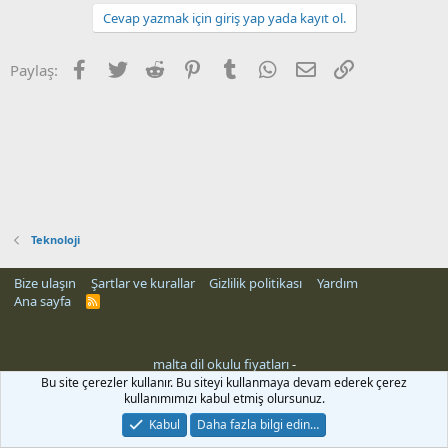
Cevap yazmak için giriş yap yada kayıt ol.
Facebook
Twitter
Reddit
Pinterest
Tumblr
WhatsApp
E-posta
Link
Paylaş:
Teknoloji
Bize ulaşın
Şartlar ve kurallar
Gizlilik politikası
Yardım
Ana sayfa
R
S
S
malta dil okulu fiyatları
-
rehber siteleri
Bu site çerezler kullanır. Bu siteyi kullanmaya devam ederek çerez
kullanımımızı kabul etmiş olursunuz.
Kabul
Daha fazla bilgi edin…