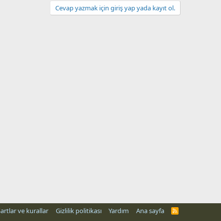
Cevap yazmak için giriş yap yada kayıt ol.
artlar ve kurallar
Gizlilik politikası
Yardım
Ana sayfa
R
S