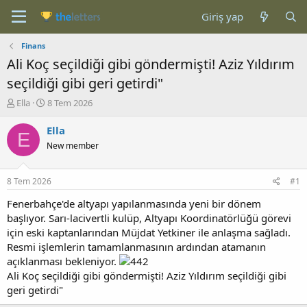
Giriş yap
Finans
Ali Koç seçildiği gibi göndermişti! Aziz Yıldırım
seçildiği gibi geri getirdi"
K
B
Ella
8 Tem 2026
o
a
n
ş
Ella
E
b
l
New member
u
a
y
n
u
g
8 Tem 2026
#1
b
ı
a
ç
Fenerbahçe'de altyapı yapılanmasında yeni bir dönem
ş
t
başlıyor. Sarı-lacivertli kulüp, Altyapı Koordinatörlüğü görevi
l
a
için eski kaptanlarından Müjdat Yetkiner ile anlaşma sağladı.
a
r
Resmi işlemlerin tamamlanmasının ardından atamanın
t
i
açıklanması bekleniyor.
a
h
Ali Koç seçildiği gibi göndermişti! Aziz Yıldırım seçildiği gibi
n
i
geri getirdi"