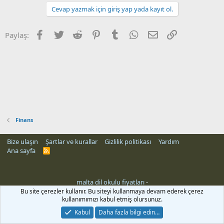
Cevap yazmak için giriş yap yada kayıt ol.
Facebook
Twitter
Reddit
Pinterest
Tumblr
WhatsApp
E-posta
Link
Paylaş:
Finans
Bize ulaşın
Şartlar ve kurallar
Gizlilik politikası
Yardım
Ana sayfa
R
S
S
malta dil okulu fiyatları
-
rehber siteleri
Bu site çerezler kullanır. Bu siteyi kullanmaya devam ederek çerez
kullanımımızı kabul etmiş olursunuz.
Kabul
Daha fazla bilgi edin…