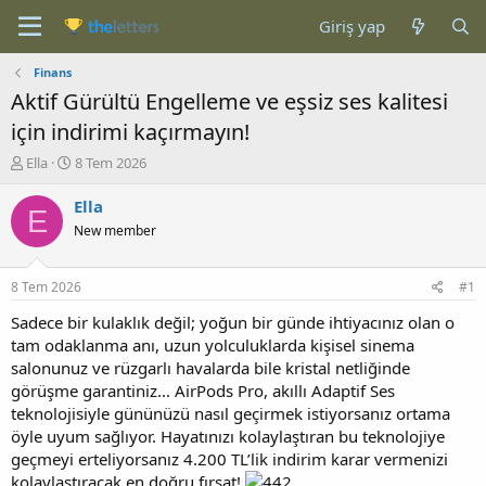
Giriş yap
Finans
Aktif Gürültü Engelleme ve eşsiz ses kalitesi
için indirimi kaçırmayın!
K
B
Ella
8 Tem 2026
o
a
n
ş
Ella
E
b
l
New member
u
a
y
n
u
g
8 Tem 2026
#1
b
ı
a
ç
Sadece bir kulaklık değil; yoğun bir günde ihtiyacınız olan o
ş
t
tam odaklanma anı, uzun yolculuklarda kişisel sinema
l
a
salonunuz ve rüzgarlı havalarda bile kristal netliğinde
a
r
görüşme garantiniz... AirPods Pro, akıllı Adaptif Ses
t
i
teknolojisiyle gününüzü nasıl geçirmek istiyorsanız ortama
a
h
öyle uyum sağlıyor. Hayatınızı kolaylaştıran bu teknolojiye
n
i
geçmeyi erteliyorsanız 4.200 TL’lik indirim karar vermenizi
kolaylaştıracak en doğru fırsat!