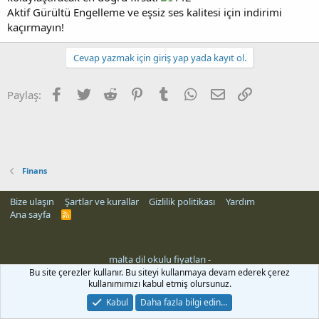
Aktif Gürültü Engelleme ve eşsiz ses kalitesi için indirimi
kaçırmayın!
Cevap yazmak için giriş yap yada kayıt ol.
Facebook
Twitter
Reddit
Pinterest
Tumblr
WhatsApp
E-posta
Link
Paylaş:
Finans
Bize ulaşın
Şartlar ve kurallar
Gizlilik politikası
Yardım
Ana sayfa
R
S
S
malta dil okulu fiyatları
-
rehber siteleri
Bu site çerezler kullanır. Bu siteyi kullanmaya devam ederek çerez
kullanımımızı kabul etmiş olursunuz.
Kabul
Daha fazla bilgi edin…