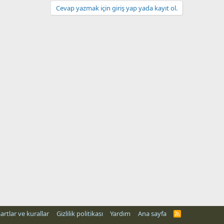
Cevap yazmak için giriş yap yada kayıt ol.
artlar ve kurallar
Gizlilik politikası
Yardım
Ana sayfa
R
S