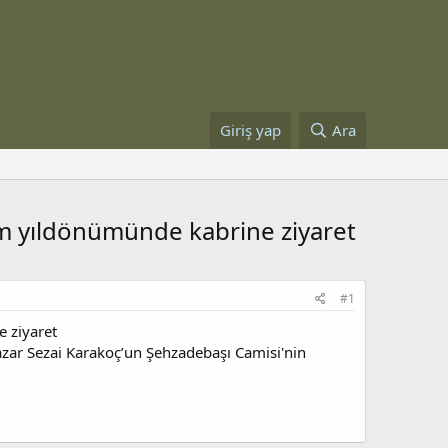
Giriş yap
Ara
lüm yıldönümünde kabrine ziyaret
#1
e ziyaret
yazar Sezai Karakoç’un Şehzadebaşı Camisi'nin