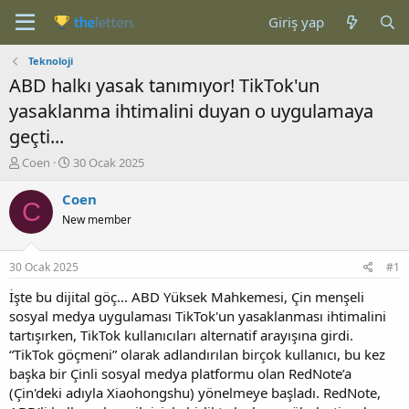
Giriş yap
Teknoloji
ABD halkı yasak tanımıyor! TikTok'un
yasaklanma ihtimalini duyan o uygulamaya
geçti...
K
B
Coen
30 Ocak 2025
o
a
n
ş
Coen
C
b
l
New member
u
a
y
n
u
g
30 Ocak 2025
#1
b
ı
a
ç
İşte bu dijital göç... ABD Yüksek Mahkemesi, Çin menşeli
ş
t
sosyal medya uygulaması TikTok'un yasaklanması ihtimalini
l
a
tartışırken, TikTok kullanıcıları alternatif arayışına girdi.
a
r
“TikTok göçmeni” olarak adlandırılan birçok kullanıcı, bu kez
t
i
başka bir Çinli sosyal medya platformu olan RedNote’a
a
h
(Çin'deki adıyla Xiaohongshu) yönelmeye başladı. RedNote,
n
i