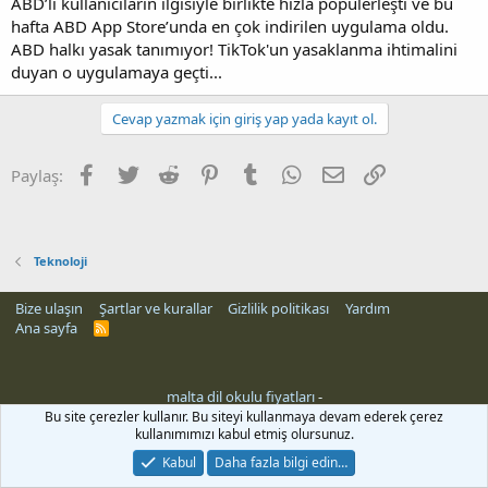
ABD’li kullanıcıların ilgisiyle birlikte hızla popülerleşti ve bu
hafta ABD App Store’unda en çok indirilen uygulama oldu.
ABD halkı yasak tanımıyor! TikTok'un yasaklanma ihtimalini
duyan o uygulamaya geçti...
Cevap yazmak için giriş yap yada kayıt ol.
Facebook
Twitter
Reddit
Pinterest
Tumblr
WhatsApp
E-posta
Link
Paylaş:
Teknoloji
Bize ulaşın
Şartlar ve kurallar
Gizlilik politikası
Yardım
Ana sayfa
R
S
S
malta dil okulu fiyatları
-
Bu site çerezler kullanır. Bu siteyi kullanmaya devam ederek çerez
kullanımımızı kabul etmiş olursunuz.
Kabul
Daha fazla bilgi edin…