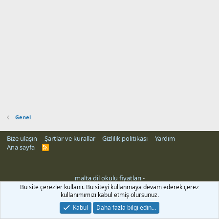
Genel
Bize ulaşın
Şartlar ve kurallar
Gizlilik politikası
Yardım
Ana sayfa
R
S
S
malta dil okulu fiyatları
-
Bu site çerezler kullanır. Bu siteyi kullanmaya devam ederek çerez
kullanımımızı kabul etmiş olursunuz.
Kabul
Daha fazla bilgi edin…