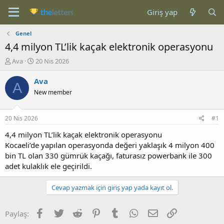
Giriş yap
Genel
4,4 milyon TL’lik kaçak elektronik operasyonu
K
B
Ava
20 Nis 2026
o
a
n
ş
Ava
A
b
l
New member
u
a
y
n
u
g
20 Nis 2026
#1
b
ı
a
ç
4,4 milyon TL’lik kaçak elektronik operasyonu
ş
t
Kocaeli’de yapılan operasyonda değeri yaklaşık 4 milyon 400
l
a
bin TL olan 330 gümrük kaçağı, faturasız powerbank ile 300
a
r
adet kulaklık ele geçirildi.
t
i
a
h
n
i
Cevap yazmak için giriş yap yada kayıt ol.
Facebook
Twitter
Reddit
Pinterest
Tumblr
WhatsApp
E-posta
Link
Paylaş: