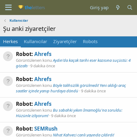
Giriş yap
Kullanıcılar
Şu anki ziyaretçiler
Herkes
Kullanıcılar
Ziyaretçiler
Robots
Robot:
Ahrefs
Görüntülenen konu
Aydın'da kaçak tarihi eser kazısına suçüstü: 4
gözaltı
9 dakika önce
Robot:
Ahrefs
Görüntülenen konu
Böyle talihsizlik görülmedi! Yeni aldığı araç
saatler içinde yanıp hurdaya döndü
9 dakika önce
Robot:
Ahrefs
Görüntülenen konu
Bu sabahki yıkım İmamoğlu'na soruldu:
Hüzünle izliyorum!
9 dakika önce
Robot:
SEMRush
Görüntülenen konu
Nihat Kahveci canlı yayında çıldırdı!