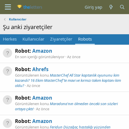
Giriş yap
Kullanıcılar
Şu anki ziyaretçiler
Herkes
Kullanıcılar
Ziyaretçiler
Robots
Robot:
Amazon
En son içeriği görüntüleniyor
Az önce
Robot:
Ahrefs
Görüntülenen konu
MasterChef All Star kaptanlık oyununu kim
kazandı? 16 Ekim MasterChef'te mavi ve kırmızı takım kaptanı kim
oldu?
Az önce
Robot:
Amazon
Görüntülenen konu
Maradona'nın ölmeden önceki son sözleri
ortaya çıktı!
Az önce
Robot:
Amazon
Görüntülenen konu
Feridun Düzağaç hastalığı yüzünden