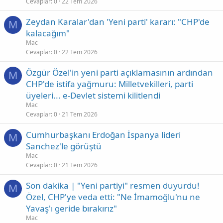
Cevaplar
0
22 Tem 2026
Zeydan Karalar'dan 'Yeni parti' kararı: "CHP'de
M
kalacağım"
Mac
Cevaplar
0
22 Tem 2026
Özgür Özel'in yeni parti açıklamasının ardından
M
CHP'de istifa yağmuru: Milletvekilleri, parti
üyeleri... e-Devlet sistemi kilitlendi
Mac
Cevaplar
0
21 Tem 2026
Cumhurbaşkanı Erdoğan İspanya lideri
M
Sanchez'le görüştü
Mac
Cevaplar
0
21 Tem 2026
Son dakika | "Yeni partiyi" resmen duyurdu!
M
Özel, CHP'ye veda etti: "Ne İmamoğlu'nu ne
Yavaş'ı geride bırakırız"
Mac