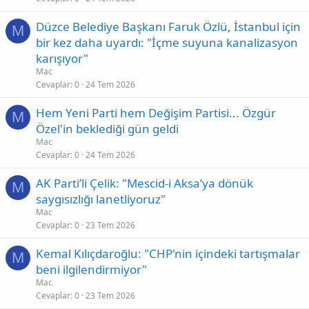
Düzce Belediye Başkanı Faruk Özlü, İstanbul için
M
bir kez daha uyardı: "İçme suyuna kanalizasyon
karışıyor"
Mac
Cevaplar
0
24 Tem 2026
Hem Yeni Parti hem Değişim Partisi... Özgür
M
Özel'in beklediği gün geldi
Mac
Cevaplar
0
24 Tem 2026
AK Parti’li Çelik: "Mescid-i Aksa’ya dönük
M
saygısızlığı lanetliyoruz"
Mac
Cevaplar
0
23 Tem 2026
Kemal Kılıçdaroğlu: "CHP'nin içindeki tartışmalar
M
beni ilgilendirmiyor"
Mac
Cevaplar
0
23 Tem 2026