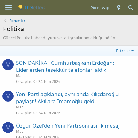
Giriş yap
Forumlar
Politika
Güncel Politika haber duyuru ve tartışmalarının olduğu bölüm
Filtreler
SON DAKİKA |Cumhurbaşkanı Erdoğan:
M
Liderlerden teşekkür telefonları aldık
Mac
Cevaplar
0
24 Tem 2026
Yeni Parti açıklandı, aynı anda Kılıçdaroğlu
M
paylaştı! Akıllara İmamoğlu geldi
Mac
Cevaplar
0
24 Tem 2026
Özgür Özel'den Yeni Parti sonrası ilk mesaj
M
Mac
Cevaplar
0
24 Tem 2026