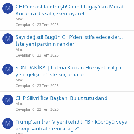
CHP'den istifa etmişti! Cemil Tugay'dan Murat
M
Kurum'a dikkat çeken ziyaret
Mac
Cevaplar
0
23 Tem 2026
Sayı değişti! Bugün CHP'den istifa edecekler...
M
İşte yeni partinin renkleri
Mac
Cevaplar
0
23 Tem 2026
SON DAKİKA | Fatma Kaplan Hürriyet'le ilgili
M
yeni gelişme! İşte suçlamalar
Mac
Cevaplar
0
23 Tem 2026
CHP Silivri İlçe Başkanı Bulut tutuklandı
M
Mac
Cevaplar
0
22 Tem 2026
Trump'tan İran'a yeni tehdit! "Bir köprüyü veya
M
enerji santralini vuracağız"