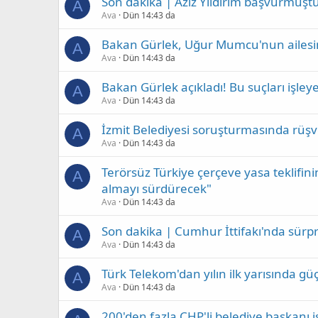
Son dakika | Aziz Yıldırım başvurmuştu:
A
Ava
Dün 14:43 da
Bakan Gürlek, Uğur Mumcu'nun ailesini
A
Ava
Dün 14:43 da
Bakan Gürlek açıkladı! Bu suçları işl
A
Ava
Dün 14:43 da
İzmit Belediyesi soruşturmasında rüşve
A
Ava
Dün 14:43 da
Terörsüz Türkiye çerçeve yasa teklifini
A
almayı sürdürecek"
Ava
Dün 14:43 da
Son dakika | Cumhur İttifakı'nda sürp
A
Ava
Dün 14:43 da
Türk Telekom'dan yılın ilk yarısında güç
A
Ava
Dün 14:43 da
200'den fazla CHP'li belediye başkanı is