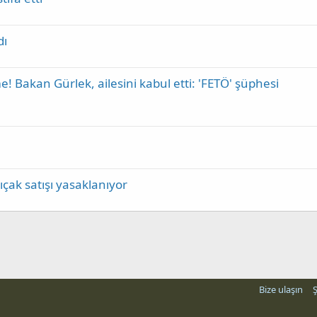
dı
 Bakan Gürlek, ailesini kabul etti: 'FETÖ' şüphesi
ıçak satışı yasaklanıyor
Bize ulaşın
Ş