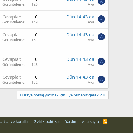
A
Görüntüleme
125
Ava
Cevaplar
0
Dün 14:43 da
A
Görüntüleme
149
Ava
Cevaplar
0
Dün 14:43 da
A
Görüntüleme
151
Ava
Cevaplar
0
Dün 14:43 da
A
Görüntüleme
148
Ava
Cevaplar
0
Dün 14:43 da
A
Görüntüleme
152
Ava
Buraya mesaj yazmak için üye olmanız gereklidir.
artlar ve kurallar
Gizlilik politikası
Yardım
Ana sayfa
R
S
S