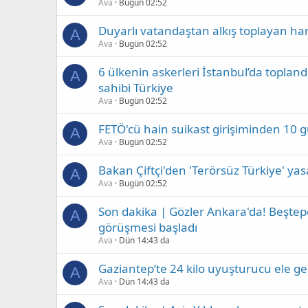
Ava
Bugün 02:52
Duyarlı vatandaştan alkış toplayan ha
A
Ava
Bugün 02:52
6 ülkenin askerleri İstanbul’da topland
A
sahibi Türkiye
Ava
Bugün 02:52
FETÖ'cü hain suikast girişiminden 10 gü
A
Ava
Bugün 02:52
Bakan Çiftçi'den 'Terörsüz Türkiye' yasa 
A
Ava
Bugün 02:52
Son dakika | Gözler Ankara'da! Beştepe'
A
görüşmesi başladı
Ava
Dün 14:43 da
Gaziantep’te 24 kilo uyuşturucu ele geçi
A
Ava
Dün 14:43 da