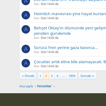
A
Ava
Dün 14:43 da
Heimlich manevrası yine hayat kurtar
A
Ava
Dün 14:43 da
Behçet Oktay’ın ölümünde yeni gelişme!
A
yeniden gündemde
Ava
Dün 14:43 da
Sürücü fren yerine gaza basınca...
A
Ava
Dün 14:43 da
Çocuklar artık eline bile alamayacak: B
A
Ava
Dün 14:43 da
Önceki
1
2
3
4
…
1859
Sonraki
Ana sayfa
Forumlar