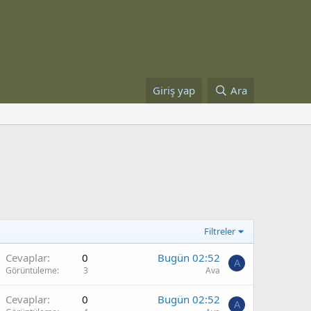
Giriş yap
Ara
Filtreler
Cevaplar
0
Bugün 02:52
A
Görüntüleme
3
Ava
Cevaplar
0
Bugün 02:52
A