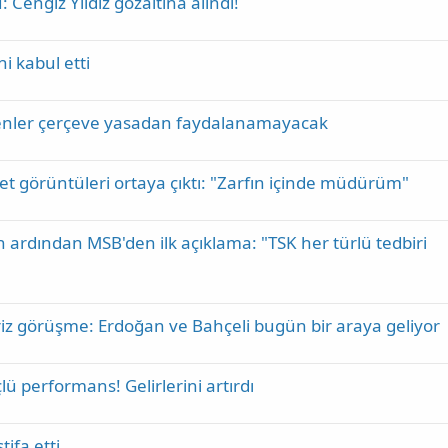
 Cengiz Yıldız gözaltına alındı!
 kabul etti
eyenler çerçeve yasadan faydalanamayacak
t görüntüleri ortaya çıktı: "Zarfın içinde müdürüm"
n ardından MSB'den ilk açıklama: "TSK her türlü tedbiri
riz görüşme: Erdoğan ve Bahçeli bugün bir araya geliyor
lü performans! Gelirlerini artırdı
tifa etti