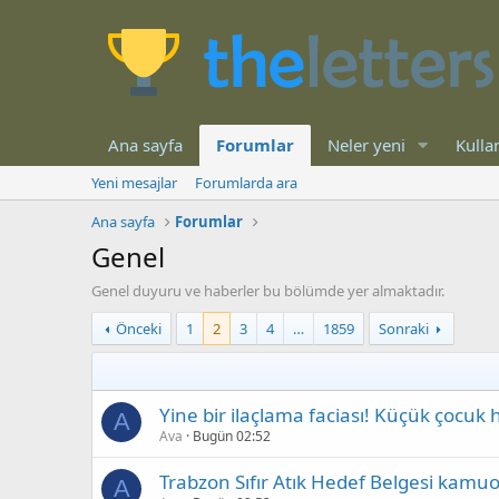
Ana sayfa
Forumlar
Neler yeni
Kullan
Yeni mesajlar
Forumlarda ara
Ana sayfa
Forumlar
Genel
Genel duyuru ve haberler bu bölümde yer almaktadır.
Önceki
1
2
3
4
…
1859
Sonraki
Yine bir ilaçlama faciası! Küçük çocuk
A
Ava
Bugün 02:52
Trabzon Sıfır Atık Hedef Belgesi kamuo
A