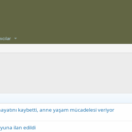
ıcılar
 hayatını kaybetti, anne yaşam mücadelesi veriyor
yuna ilan edildi