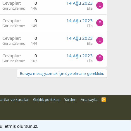
Cevaplar
0
14 Ağu 2023
E
Görüntüleme
146
Ella
Cevaplar
0
14 Ağu 2023
E
Görüntüleme
145
Ella
Cevaplar
0
14 Ağu 2023
E
Görüntüleme
144
Ella
Cevaplar
0
14 Ağu 2023
E
Görüntüleme
162
Ella
Buraya mesaj yazmak için üye olmanız gereklidir.
artlar ve kurallar
Gizlilik politikası
Yardım
Ana sayfa
R
S
S
bul etmiş olursunuz.