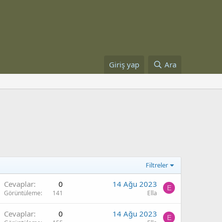
Giriş yap
Ara
Filtreler
Cevaplar
0
14 Ağu 2023
E
Görüntüleme
141
Ella
Cevaplar
0
14 Ağu 2023
E