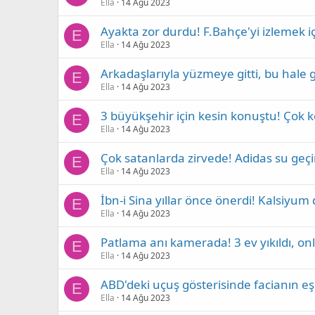
Ella
14 Ağu 2023
Ayakta zor durdu! F.Bahçe'yi izlemek iç
E
Ella
14 Ağu 2023
Arkadaşlarıyla yüzmeye gitti, bu hale 
E
Ella
14 Ağu 2023
3 büyükşehir için kesin konuştu! Çok ko
E
Ella
14 Ağu 2023
Çok satanlarda zirvede! Adidas su geç
E
Ella
14 Ağu 2023
İbn-i Sina yıllar önce önerdi! Kalsiyu
E
Ella
14 Ağu 2023
Patlama anı kamerada! 3 ev yıkıldı, onla
E
Ella
14 Ağu 2023
ABD'deki uçuş gösterisinde facianın eş
E
Ella
14 Ağu 2023