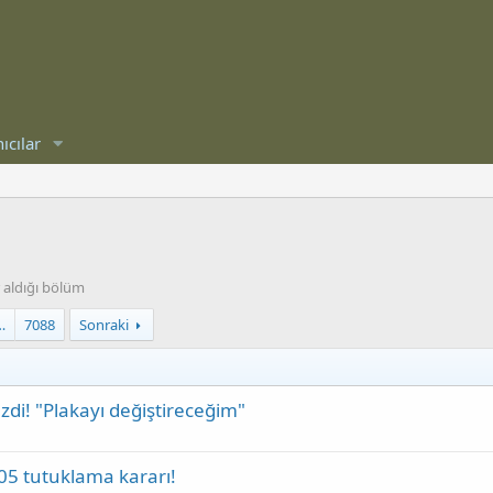
ıcılar
 aldığı bölüm
…
7088
Sonraki
di! "Plakayı değiştireceğim"
105 tutuklama kararı!