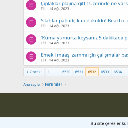
Çıplaklar plajına gitti! Üzerinde ne vars
E
Ella
14 Ağu 2023
Silahlar patladı, kan döküldü! Beach cl
E
Ella
14 Ağu 2023
'Kuma yumurta koysanız 5 dakikada piş
E
Ella
14 Ağu 2023
Emekli maaşı zammı için çalışmalar ba
E
Ella
14 Ağu 2023
Önceki
1
…
6530
6531
6532
6533
6534
Ana sayfa
Forumlar
Bu site çerezler ku