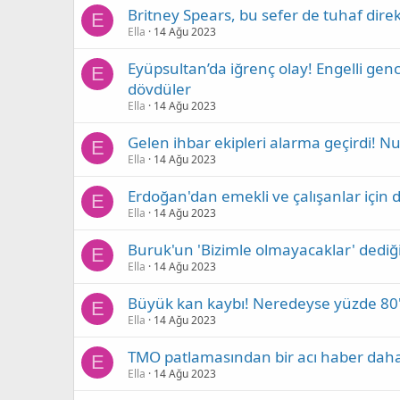
Britney Spears, bu sefer de tuhaf dir
E
Ella
14 Ağu 2023
Eyüpsultan’da iğrenç olay! Engelli ge
E
dövdüler
Ella
14 Ağu 2023
Gelen ihbar ekipleri alarma geçirdi! N
E
Ella
14 Ağu 2023
Erdoğan'dan emekli ve çalışanlar için d
E
Ella
14 Ağu 2023
Buruk'un 'Bizimle olmayacaklar' dediği 
E
Ella
14 Ağu 2023
Büyük kan kaybı! Neredeyse yüzde 80'i
E
Ella
14 Ağu 2023
TMO patlamasından bir acı haber dah
E
Ella
14 Ağu 2023