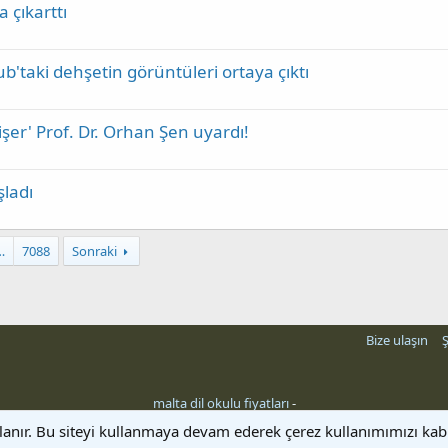
a çıkarttı
ub'taki dehşetin görüntüleri ortaya çıktı
er' Prof. Dr. Orhan Şen uyardı!
şladı
…
7088
Sonraki
Bize ulaşın
Ş
malta dil okulu fiyatları
-
llanır. Bu siteyi kullanmaya devam ederek çerez kullanımımızı ka