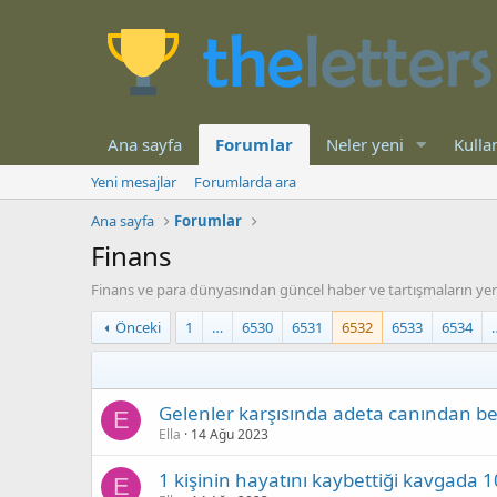
Ana sayfa
Forumlar
Neler yeni
Kullan
Yeni mesajlar
Forumlarda ara
Ana sayfa
Forumlar
Finans
Finans ve para dünyasından güncel haber ve tartışmaların yer
Önceki
1
…
6530
6531
6532
6533
6534
Gelenler karşısında adeta canından bez
E
Ella
14 Ağu 2023
1 kişinin hayatını kaybettiği kavgada 
E