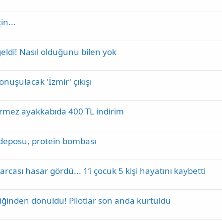
in...
geldi! Nasıl olduğunu bilen yok
nuşulacak 'İzmir' çıkışı
irmez ayakkabıda 400 TL indirim
m deposu, protein bombası
rcası hasar gördü... 1’i çocuk 5 kişi hayatını kaybetti
iğinden dönüldü! Pilotlar son anda kurtuldu