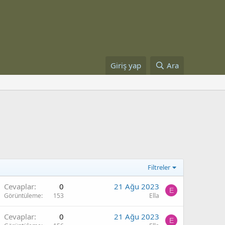
Giriş yap
Ara
Filtreler
Cevaplar
0
21 Ağu 2023
E
Görüntüleme
153
Ella
Cevaplar
0
21 Ağu 2023
E