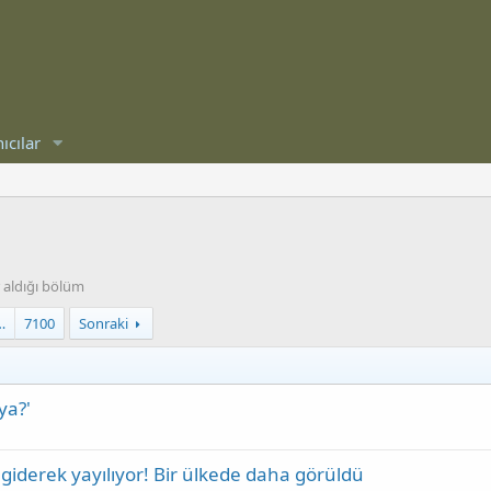
ıcılar
 aldığı bölüm
…
7100
Sonraki
ya?'
giderek yayılıyor! Bir ülkede daha görüldü