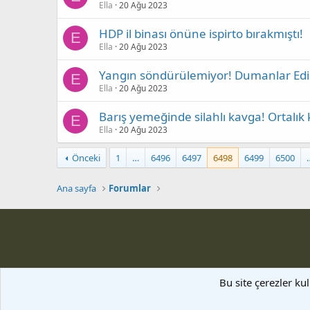
Ella
20 Ağu 2023
HDP il binası önüne ispirto bırakmıştı!
E
Ella
20 Ağu 2023
Yangın söndürülemiyor! Dumanlar Edir
E
Ella
20 Ağu 2023
Barış yemeğinde silahlı kavga! Ortalı
E
Ella
20 Ağu 2023
Önceki
1
…
6496
6497
6498
6499
6500
Ana sayfa
Forumlar
Bu site çerezler ku