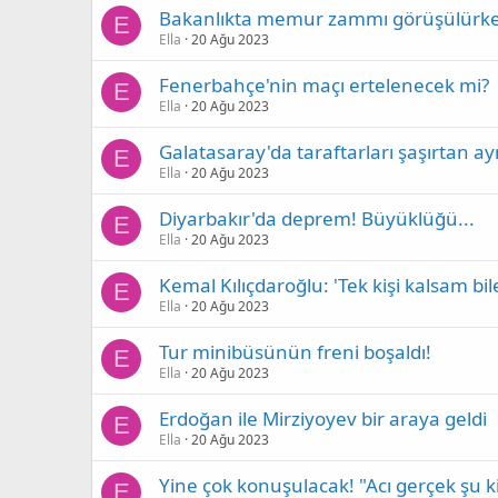
Bakanlıkta memur zammı görüşülürken 
E
Ella
20 Ağu 2023
Fenerbahçe'nin maçı ertelenecek mi?
E
Ella
20 Ağu 2023
Galatasaray'da taraftarları şaşırtan ayr
E
Ella
20 Ağu 2023
Diyarbakır'da deprem! Büyüklüğü...
E
Ella
20 Ağu 2023
Kemal Kılıçdaroğlu: 'Tek kişi kalsam bile
E
Ella
20 Ağu 2023
Tur minibüsünün freni boşaldı!
E
Ella
20 Ağu 2023
Erdoğan ile Mirziyoyev bir araya geldi
E
Ella
20 Ağu 2023
Yine çok konuşulacak! "Acı gerçek şu ki
E