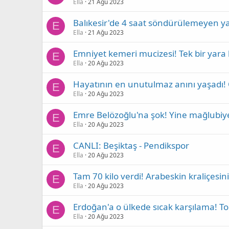
Ella
21 Ağu 2023
Balıkesir'de 4 saat söndürülemeyen yan
E
Ella
21 Ağu 2023
Emniyet kemeri mucizesi! Tek bir yara 
E
Ella
20 Ağu 2023
Hayatının en unutulmaz anını yaşadı! 
E
Ella
20 Ağu 2023
Emre Belözoğlu'na şok! Yine mağlubiye
E
Ella
20 Ağu 2023
CANLI: Beşiktaş - Pendikspor
E
Ella
20 Ağu 2023
Tam 70 kilo verdi! Arabeskin kraliçesin
E
Ella
20 Ağu 2023
Erdoğan'a o ülkede sıcak karşılama! Tok
E
Ella
20 Ağu 2023