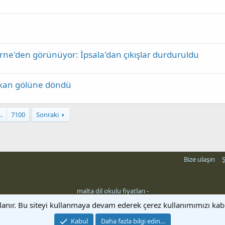
ne'den görünüyor: İpsala'dan çıkışlar durduruldu
k kan gölüne döndü
…
7100
Sonraki
Bize ulaşın
Ş
malta dil okulu fiyatları
-
llanır. Bu siteyi kullanmaya devam ederek çerez kullanımımızı ka
Kabul
Daha fazla bilgi edin…