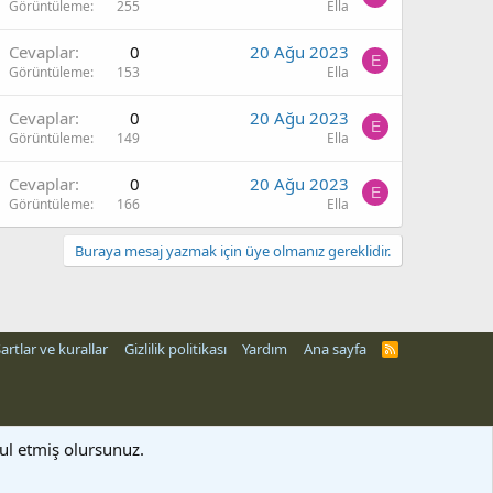
Görüntüleme
255
Ella
Cevaplar
0
20 Ağu 2023
E
Görüntüleme
153
Ella
Cevaplar
0
20 Ağu 2023
E
Görüntüleme
149
Ella
Cevaplar
0
20 Ağu 2023
E
Görüntüleme
166
Ella
Buraya mesaj yazmak için üye olmanız gereklidir.
artlar ve kurallar
Gizlilik politikası
Yardım
Ana sayfa
R
S
S
bul etmiş olursunuz.