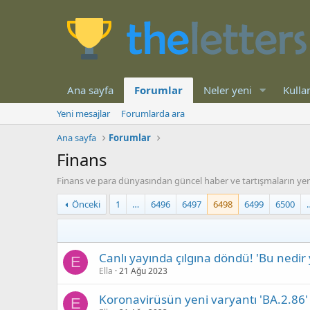
Ana sayfa
Forumlar
Neler yeni
Kullan
Yeni mesajlar
Forumlarda ara
Ana sayfa
Forumlar
Finans
Finans ve para dünyasından güncel haber ve tartışmaların yer
Önceki
1
…
6496
6497
6498
6499
6500
Canlı yayında çılgına döndü! 'Bu nedir 
E
Ella
21 Ağu 2023
Koronavirüsün yeni varyantı 'BA.2.86' 
E