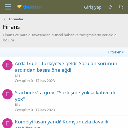
Giriş yap
Forumlar
Finans
Finans ve para dünyasından güncel haber ve tartışmaların yer aldığı
bölüm
Filtreler
Arda Güler, Türkiye'ye geldi! Sorulan sorunun
E
ardından başını öne eğdi
Ella
Cevaplar
0
17 Kas 2023
Starbucks'ta grev: "Sözleşme yoksa kahve de
E
yok"
Ella
Cevaplar
0
17 Kas 2023
Kombiyi kısan yandı! Komşunuzla davalık
E