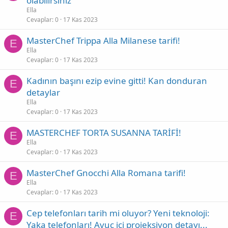
olabilirsiniz
Ella
Cevaplar
0
17 Kas 2023
MasterChef Trippa Alla Milanese tarifi!
E
Ella
Cevaplar
0
17 Kas 2023
Kadının başını ezip evine gitti! Kan donduran
E
detaylar
Ella
Cevaplar
0
17 Kas 2023
MASTERCHEF TORTA SUSANNA TARİFİ!
E
Ella
Cevaplar
0
17 Kas 2023
MasterChef Gnocchi Alla Romana tarifi!
E
Ella
Cevaplar
0
17 Kas 2023
Cep telefonları tarih mi oluyor? Yeni teknoloji:
E
Yaka telefonları! Avuç içi projeksiyon detayı...