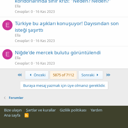
koridorlarında sinir krizi: "Neden? Neden?"
Ella
Cevaplar
0
16 Kas 2023
Türkiye bu aşıkları konuşuyor! Dayısından son
E
isteği şaşırttı
Ella
Cevaplar
0
16 Kas 2023
Niğde'de mercek bulutu görüntülendi
E
Ella
Cevaplar
0
16 Kas 2023
First
Son
Önceki
5875 of 7112
Sonraki
Buraya mesaj yazmak için üye olmanız gereklidir.
Forumlar
Bize ulaşın
Şartlar ve kurallar
Gizlilik politikası
Yardım
Ana sayfa
R
S
S