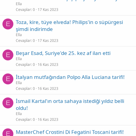
Ella
Cevaplar
0
17 Kas 2023
Toza, kire, tüye elveda! Philips'in o süpürgesi
E
şimdi indirimde
Ella
Cevaplar
0
17 Kas 2023
Beşar Esad, Suriye'de 25. kez af ilan etti
E
Ella
Cevaplar
0
16 Kas 2023
İtalyan mutfağından Polpo Alla Luciana tarifi!
E
Ella
Cevaplar
0
16 Kas 2023
İsmail Kartal'ın orta sahaya istediği yıldız belli
E
oldu!
Ella
Cevaplar
0
16 Kas 2023
MasterChef Crostini Di Fegatini Toscani tarifi!
E