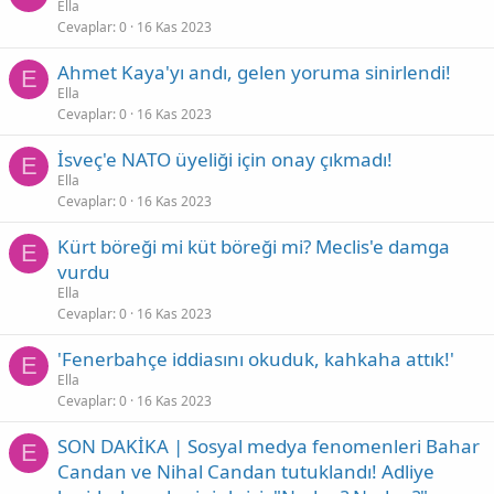
Ella
Cevaplar
0
16 Kas 2023
Ahmet Kaya'yı andı, gelen yoruma sinirlendi!
E
Ella
Cevaplar
0
16 Kas 2023
İsveç'e NATO üyeliği için onay çıkmadı!
E
Ella
Cevaplar
0
16 Kas 2023
Kürt böreği mi küt böreği mi? Meclis'e damga
E
vurdu
Ella
Cevaplar
0
16 Kas 2023
'Fenerbahçe iddiasını okuduk, kahkaha attık!'
E
Ella
Cevaplar
0
16 Kas 2023
SON DAKİKA | Sosyal medya fenomenleri Bahar
E
Candan ve Nihal Candan tutuklandı! Adliye