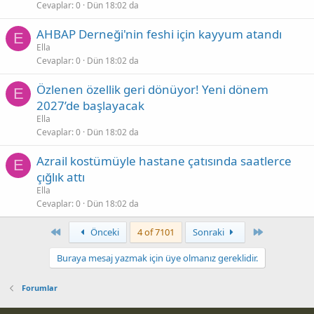
Cevaplar
0
Dün 18:02 da
AHBAP Derneği'nin feshi için kayyum atandı
E
Ella
Cevaplar
0
Dün 18:02 da
Özlenen özellik geri dönüyor! Yeni dönem
E
2027’de başlayacak
Ella
Cevaplar
0
Dün 18:02 da
Azrail kostümüyle hastane çatısında saatlerce
E
çığlık attı
Ella
Cevaplar
0
Dün 18:02 da
First
Son
Önceki
4 of 7101
Sonraki
Buraya mesaj yazmak için üye olmanız gereklidir.
Forumlar