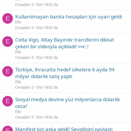
Cevaplar
0
Dün 18:02 da
Kullanılmayan banka hesapları için uyarı geldi
E
Ella
Cevaplar
0
Dün 18:02 da
Celta Vigo, Altay Bayındır transferini dikkat
E
çeken bir videoyla açıkladı! 👀👉
Ella
Cevaplar
0
Dün 18:02 da
Türkiye, ihracatta hedef ülkelere 6 ayda 94
E
milyar dolarlık satış yaptı
Ella
Cevaplar
0
Dün 18:02 da
Sosyal medya devine yüz milyonlarca dolarlık
E
ceza!
Ella
Cevaplar
0
Dün 18:02 da
Manifest kızı aşka geldi! Sevgilisini paylaştı
E