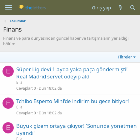
Giriş yap
Forumlar
Finans
Finans ve para dünyasından güncel haber ve tartışmaların yer aldığı
bölüm
Filtreler
Süper Lig devi 1 ayda yaka paça göndermişti!
E
Real Madrid servet ödeyip aldı
Ella
Cevaplar
0
Dün 18:02 da
Tchibo Esperto Mini’de indirim bu gece bitiyor!
E
Ella
Cevaplar
0
Dün 18:02 da
Büyük gizem ortaya çıkıyor! 'Sonunda yönetmen
E
uyandı'
Ella