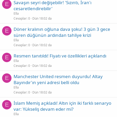
Savaşın seyri değişebilir! 'Sızıntı, İran'ı
E
cesaretlendirebilir'
Ella
Cevaplar
0
Dün 18:02 da
Döner kralının oğluna dava şoku! 3 gün 3 gece
E
süren düğünün ardından tahliye krizi
Ella
Cevaplar
0
Dün 18:02 da
Resmen tanıtıldı! Fiyatı ve özellikleri açıklandı
E
Ella
Cevaplar
0
Dün 18:02 da
Manchester United resmen duyurdu! Altay
E
Bayındır'ın yeni adresi belli oldu
Ella
Cevaplar
0
Dün 18:02 da
İslam Memiş açıkladı! Altın için iki farklı senaryo
E
var: Yükseliş devam eder mi?
Ella