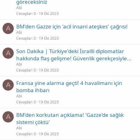
göreceksiniz
Abi
Cevaplar
0
19 Eki 2023
BM'den Gazze için 'acil insani ateşkes' çağrısı!
A
Abi
Cevaplar
0
19 Eki 2023
Son Dakika | Türkiye'deki İsrailli diplomatlar
A
hakkında flaş gelişme! Güvenlik gerekçesiyle...
Abi
Cevaplar
0
19 Eki 2023
Fransa yine alarma geçti! 4 havalimanı için
A
bomba ihbarı
Abi
Cevaplar
0
19 Eki 2023
BM'den korkutan açıklama! 'Gazze’de sağlık
A
sistemi çöktü'
Abi
Cevaplar
0
19 Eki 2023