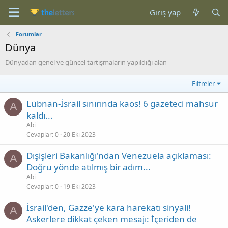
Giriş yap
Forumlar
Dünya
Dünyadan genel ve güncel tartışmaların yapıldığı alan
Filtreler
Lübnan-İsrail sınırında kaos! 6 gazeteci mahsur
A
kaldı...
Abi
Cevaplar
0
20 Eki 2023
Dışişleri Bakanlığı'ndan Venezuela açıklaması:
A
Doğru yönde atılmış bir adım...
Abi
Cevaplar
0
19 Eki 2023
İsrail'den, Gazze'ye kara harekatı sinyali!
A
Askerlere dikkat çeken mesajı: İçeriden de