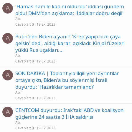
'Hamas hamile kadını öldürdü' iddiası gündem
A
oldu! DMM'den açıklama: 'İddialar doğru değil'
Abi
Cevaplar
0
19 Eki 2023
Putin'den Biden'a yanıt! 'Krep yapıp bize çaya
A
gelsin' dedi, aldığı kararı açıkladı: Kinjal füzeleri
yüklü Rus uçakları...
Abi
Cevaplar
0
19 Eki 2023
SON DAKİKA | Toplantıyla ilgili yeni ayrıntılar
A
ortaya çıktı, Biden'a bu söylenmiş! İsrail
duyurdu: 'Hazırlıklar tamamlandı'
Abi
Cevaplar
0
19 Eki 2023
CENTCOM duyurdu: Irak'taki ABD ve koalisyon
A
güçlerine 24 saatte 3 İHA saldırısı
Abi
Cevaplar
0
19 Eki 2023