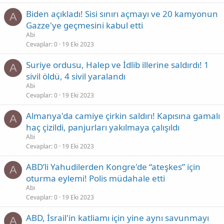
Biden açıkladı! Sisi sınırı açmayı ve 20 kamyonun
A
Gazze'ye geçmesini kabul etti
Abi
Cevaplar
0
19 Eki 2023
Suriye ordusu, Halep ve İdlib illerine saldırdı! 1
A
sivil öldü, 4 sivil yaralandı
Abi
Cevaplar
0
19 Eki 2023
Almanya'da camiye çirkin saldırı! Kapısına gamalı
A
haç çizildi, panjurları yakılmaya çalışıldı
Abi
Cevaplar
0
19 Eki 2023
ABD’li Yahudilerden Kongre'de “ateşkes” için
A
oturma eylemi! Polis müdahale etti
Abi
Cevaplar
0
19 Eki 2023
ABD, İsrail'in katliamı için yine aynı savunmayı
A