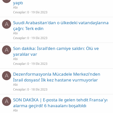
yaptı
Abi
Cevaplar
0
19 Eki 2023
Suudi Arabasitan'dan o ülkedeki vatandaşlarına
A
çağrı: Terk edin
Abi
Cevaplar
0
19 Eki 2023
Son dakika: İsrail'den camiye saldırı: Ölü ve
A
yaralılar var
Abi
Cevaplar
0
19 Eki 2023
Dezenformasyonla Mücadele Merkezi'nden
A
İsrail dosyası! İlk kez hastane vurmuyorlar
Abi
Cevaplar
0
18 Eki 2023
SON DAKİKA | E-posta ile gelen tehdit Fransa'yı
A
alarma geçirdi! 6 havaalanı boşaltıldı
Abi