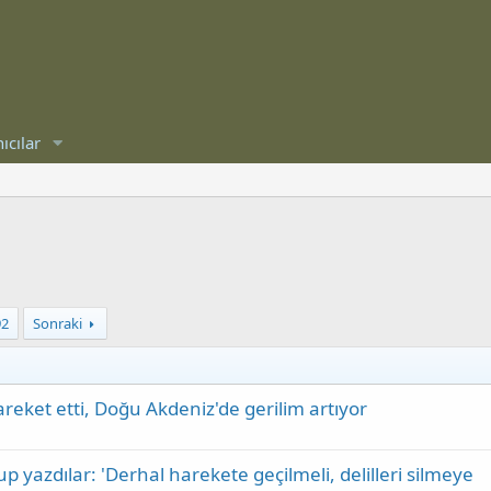
ıcılar
92
Sonraki
reket etti, Doğu Akdeniz'de gerilim artıyor
azdılar: 'Derhal harekete geçilmeli, delilleri silmeye