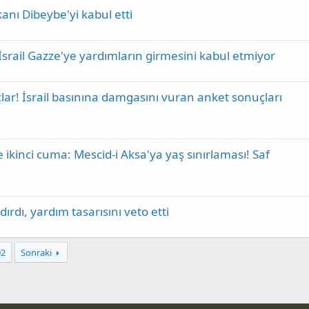
ı Dibeybe'yi kabul etti
 İsrail Gazze'ye yardımların girmesini kabul etmiyor
ar! İsrail basınına damgasını vuran anket sonuçları
kinci cuma: Mescid-i Aksa'ya yaş sınırlaması! Saf
rdı, yardım tasarısını veto etti
92
Sonraki