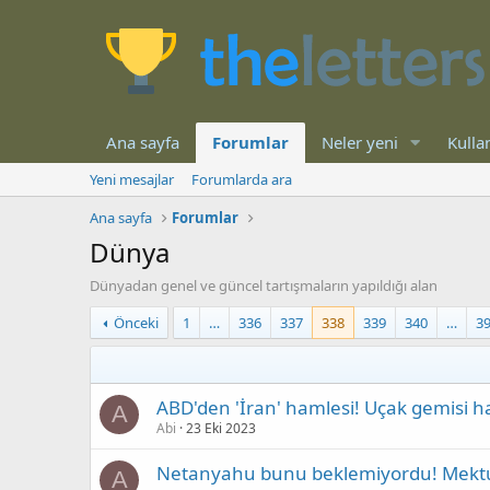
Ana sayfa
Forumlar
Neler yeni
Kullan
Yeni mesajlar
Forumlarda ara
Ana sayfa
Forumlar
Dünya
Dünyadan genel ve güncel tartışmaların yapıldığı alan
Önceki
1
…
336
337
338
339
340
…
3
ABD'den 'İran' hamlesi! Uçak gemisi ha
A
Abi
23 Eki 2023
Netanyahu bunu beklemiyordu! Mektup y
A