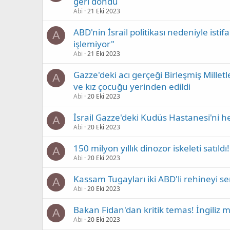
geri döndü
Abi
21 Eki 2023
ABD'nin İsrail politikası nedeniyle istif
A
işlemiyor"
Abi
21 Eki 2023
Gazze'deki acı gerçeği Birleşmiş Milletl
A
ve kız çocuğu yerinden edildi
Abi
20 Eki 2023
İsrail Gazze'deki Kudüs Hastanesi'ni he
A
Abi
20 Eki 2023
150 milyon yıllık dinozor iskeleti satıldı
A
Abi
20 Eki 2023
Kassam Tugayları iki ABD'li rehineyi se
A
Abi
20 Eki 2023
Bakan Fidan'dan kritik temas! İngiliz m
A
Abi
20 Eki 2023