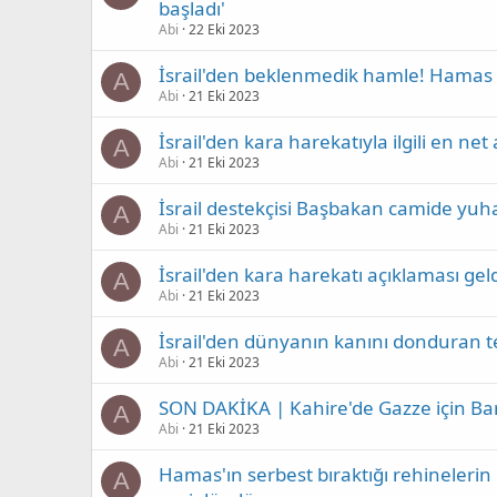
başladı'
Abi
22 Eki 2023
İsrail'den beklenmedik hamle! Hamas 2
A
Abi
21 Eki 2023
İsrail'den kara harekatıyla ilgili en ne
A
Abi
21 Eki 2023
İsrail destekçisi Başbakan camide yuha
A
Abi
21 Eki 2023
İsrail'den kara harekatı açıklaması geld
A
Abi
21 Eki 2023
İsrail'den dünyanın kanını donduran teh
A
Abi
21 Eki 2023
SON DAKİKA | Kahire'de Gazze için Barı
A
Abi
21 Eki 2023
Hamas'ın serbest bıraktığı rehinelerin i
A