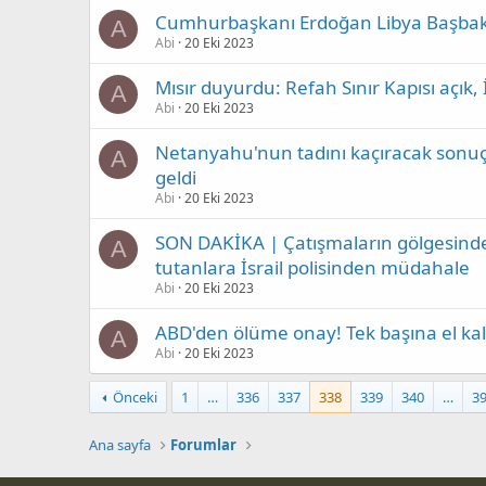
Cumhurbaşkanı Erdoğan Libya Başbakan
A
Abi
20 Eki 2023
Mısır duyurdu: Refah Sınır Kapısı açık,
A
Abi
20 Eki 2023
Netanyahu'nun tadını kaçıracak sonuçl
A
geldi
Abi
20 Eki 2023
SON DAKİKA | Çatışmaların gölgesinde i
A
tutanlara İsrail polisinden müdahale
Abi
20 Eki 2023
ABD'den ölüme onay! Tek başına el kaldı
A
Abi
20 Eki 2023
Önceki
1
…
336
337
338
339
340
…
3
Ana sayfa
Forumlar