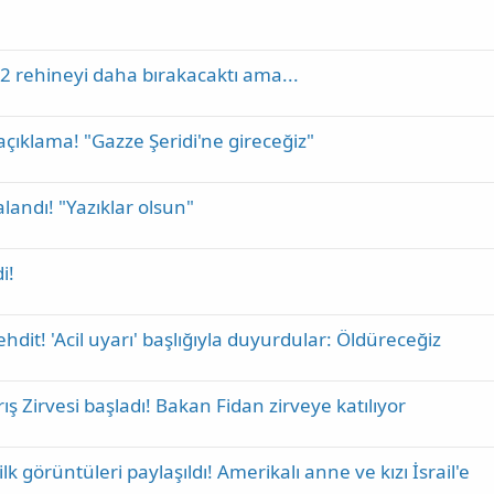
 rehineyi daha bırakacaktı ama...
t açıklama! "Gazze Şeridi'ne gireceğiz"
landı! "Yazıklar olsun"
i!
dit! 'Acil uyarı' başlığıyla duyurdular: Öldüreceğiz
ş Zirvesi başladı! Bakan Fidan zirveye katılıyor
lk görüntüleri paylaşıldı! Amerikalı anne ve kızı İsrail'e