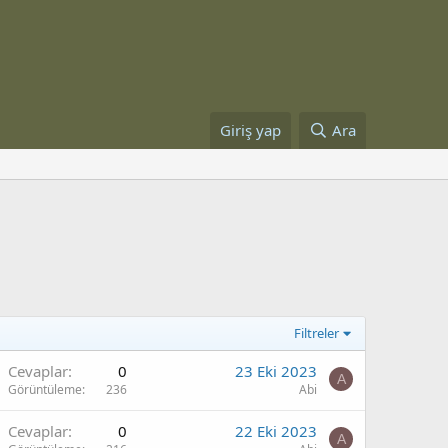
Giriş yap
Ara
Filtreler
Cevaplar
0
23 Eki 2023
A
Görüntüleme
236
Abi
Cevaplar
0
22 Eki 2023
A