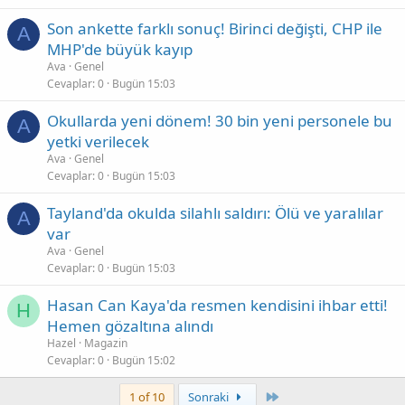
Son ankette farklı sonuç! Birinci değişti, CHP ile
A
MHP'de büyük kayıp
Ava
Genel
Cevaplar
0
Bugün 15:03
Okullarda yeni dönem! 30 bin yeni personele bu
A
yetki verilecek
Ava
Genel
Cevaplar
0
Bugün 15:03
Tayland'da okulda silahlı saldırı: Ölü ve yaralılar
A
var
Ava
Genel
Cevaplar
0
Bugün 15:03
Hasan Can Kaya'da resmen kendisini ihbar etti!
H
Hemen gözaltına alındı
Hazel
Magazin
Cevaplar
0
Bugün 15:02
Son
1 of 10
Sonraki