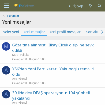
Giriş yap
Forumlar
Yeni mesajlar
Neler yeni
Yeni mesajlar
Yeni profil mesajları
Son aktivite
Gözaltına alınmıştı! İlkay Çiçek disipline sevk
M
edildi
Mac
Politika
Cevaplar
0
Bugün 15:03
YSK’dan Yeni Parti kararı: Yakupoğlu temsilci
A
oldu
Ava
Genel
Cevaplar
0
Bugün 15:03
30 ilde dev DEAŞ operasyonu: 104 şüpheli
A
yakalandı
Ava
Genel