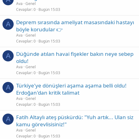
Ava
Genel
Cevaplar
0
Bugün 15:03
Deprem sırasında ameliyat masasındaki hastayı
A
böyle korudular 👉
Ava
Genel
Cevaplar
0
Bugün 15:03
Düğünde atılan havai fişekler bakın neye sebep
A
oldu!
Ava
Genel
Cevaplar
0
Bugün 15:03
Türkiye'ye dönüşleri aşama aşama belli oldu!
A
Erdoğan'dan kritik talimat
Ava
Genel
Cevaplar
0
Bugün 15:03
Fatih Altaylı ateş püskürdü: "Yuh artık... Ulan siz
A
kamu görevlisisiniz!"
Ava
Genel
Cevaplar
0
Bugün 15:03