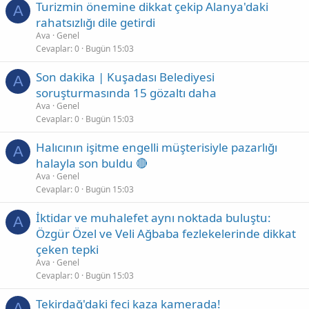
Turizmin önemine dikkat çekip Alanya'daki
A
rahatsızlığı dile getirdi
Ava
Genel
Cevaplar
0
Bugün 15:03
Son dakika | Kuşadası Belediyesi
A
soruşturmasında 15 gözaltı daha
Ava
Genel
Cevaplar
0
Bugün 15:03
Halıcının işitme engelli müşterisiyle pazarlığı
A
halayla son buldu 🔴
Ava
Genel
Cevaplar
0
Bugün 15:03
İktidar ve muhalefet aynı noktada buluştu:
A
Özgür Özel ve Veli Ağbaba fezlekelerinde dikkat
çeken tepki
Ava
Genel
Cevaplar
0
Bugün 15:03
Tekirdağ'daki feci kaza kamerada!
A