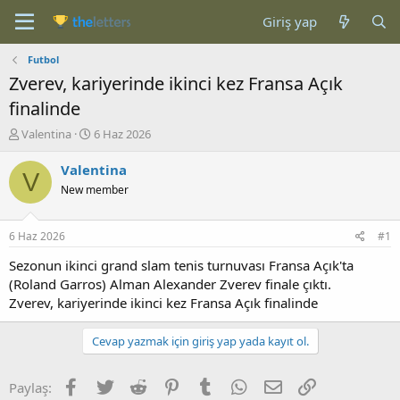
Giriş yap
Futbol
Zverev, kariyerinde ikinci kez Fransa Açık
finalinde
K
B
Valentina
6 Haz 2026
o
a
n
ş
Valentina
V
b
l
New member
u
a
y
n
u
g
6 Haz 2026
#1
b
ı
a
ç
Sezonun ikinci grand slam tenis turnuvası Fransa Açık'ta
ş
t
(Roland Garros) Alman Alexander Zverev finale çıktı.
l
a
Zverev, kariyerinde ikinci kez Fransa Açık finalinde
a
r
t
i
Cevap yazmak için giriş yap yada kayıt ol.
a
h
n
i
Facebook
Twitter
Reddit
Pinterest
Tumblr
WhatsApp
E-posta
Link
Paylaş: