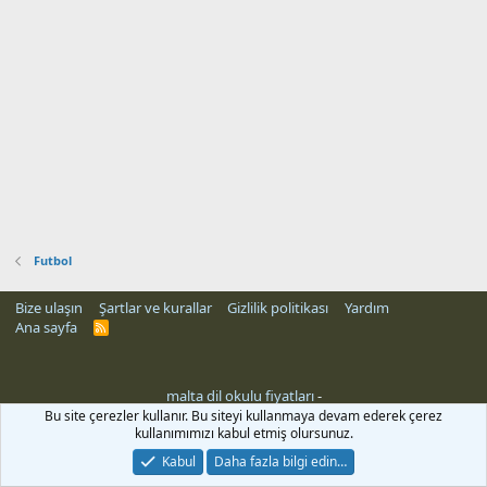
Futbol
Bize ulaşın
Şartlar ve kurallar
Gizlilik politikası
Yardım
Ana sayfa
R
S
S
malta dil okulu fiyatları
-
Bu site çerezler kullanır. Bu siteyi kullanmaya devam ederek çerez
kullanımımızı kabul etmiş olursunuz.
Kabul
Daha fazla bilgi edin…