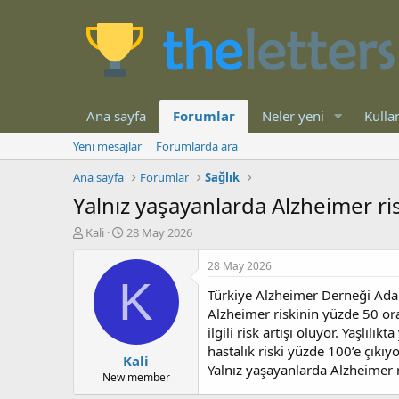
Ana sayfa
Forumlar
Neler yeni
Kullan
Yeni mesajlar
Forumlarda ara
Ana sayfa
Forumlar
Sağlık
Yalnız yaşayanlarda Alzheimer ri
K
B
Kali
28 May 2026
o
a
n
ş
28 May 2026
b
l
K
Türkiye Alzheimer Derneği Adan
u
a
y
n
Alzheimer riskinin yüzde 50 ora
u
g
ilgili risk artışı oluyor. Yaşlıl
b
ı
hastalık riski yüzde 100’e çıkıyo
Kali
a
ç
Yalnız yaşayanlarda Alzheimer 
ş
t
New member
l
a