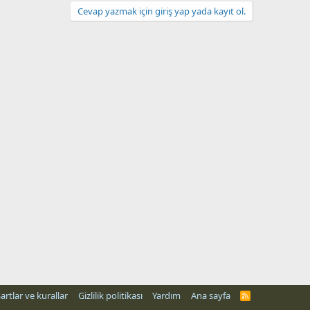
Cevap yazmak için giriş yap yada kayıt ol.
artlar ve kurallar
Gizlilik politikası
Yardım
Ana sayfa
R
S