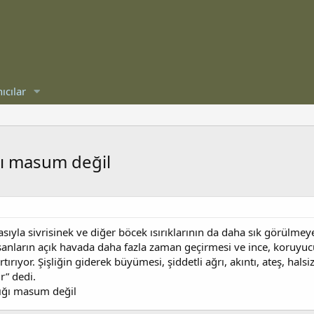
ıcılar
ğı masum değil
masıyla sivrisinek ve diğer böcek ısırıklarının da daha sık görülme
anların açık havada daha fazla zaman geçirmesi ve ince, koruyucu
ırıyor. Şişliğin giderek büyümesi, şiddetli ağrı, akıntı, ateş, halsi
r” dedi.
rığı masum değil