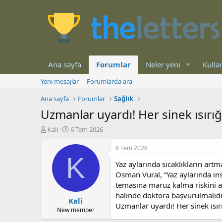
Ana sayfa
Forumlar
Neler yeni
Kullan
Yeni mesajlar
Forumlarda ara
Ana sayfa
Forumlar
Sağlık
Uzmanlar uyardı! Her sinek ısırı
K
B
Kali
6 Tem 2026
o
a
n
ş
6 Tem 2026
b
l
K
Yaz aylarında sıcaklıkların art
u
a
y
n
Osman Vural, “Yaz aylarında ins
u
g
temasına maruz kalma riskini art
b
ı
halinde doktora başvurulmalıdı
Kali
a
ç
Uzmanlar uyardı! Her sinek ısı
ş
t
New member
l
a