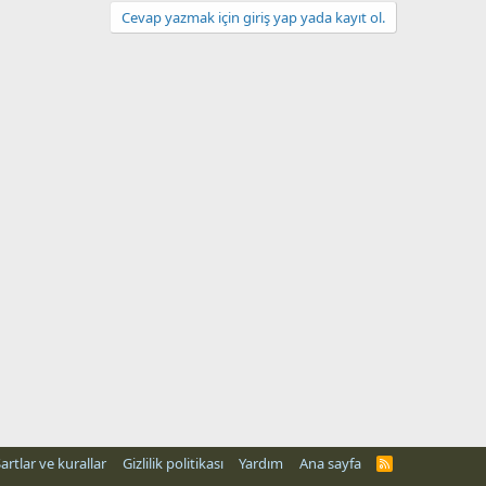
Cevap yazmak için giriş yap yada kayıt ol.
artlar ve kurallar
Gizlilik politikası
Yardım
Ana sayfa
R
S