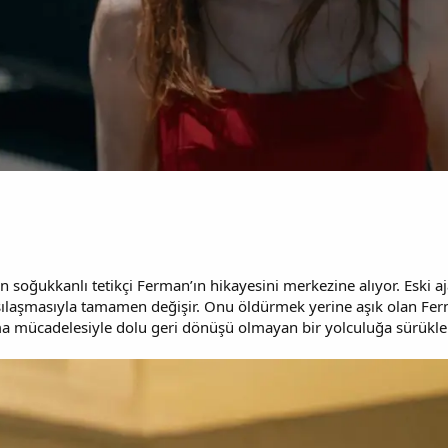
şan soğukkanlı tetikçi Ferman’ın hikayesini merkezine alıyor. Eski 
rşılaşmasıyla tamamen değişir. Onu öldürmek yerine aşık olan Ferma
ma mücadelesiyle dolu geri dönüşü olmayan bir yolculuğa sürükler