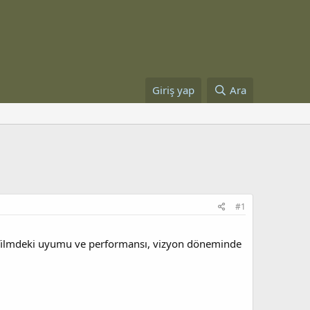
Giriş yap
Ara
#1
nin filmdeki uyumu ve performansı, vizyon döneminde