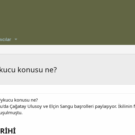
ıcılar
Uykucu konusu ne?
! Uykucu konusu ne?
cu'da Çağatay Ulusoy ve Elçin Sangu başrolleri paylaşıyor. İkili
uşulmuştu.
İHİ​