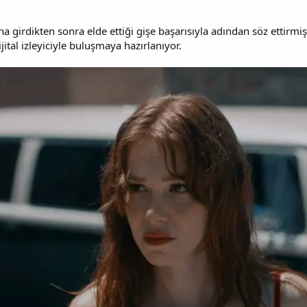
girdikten sonra elde ettiği gişe başarısıyla adından söz ettirmişti
ital izleyiciyle buluşmaya hazırlanıyor.