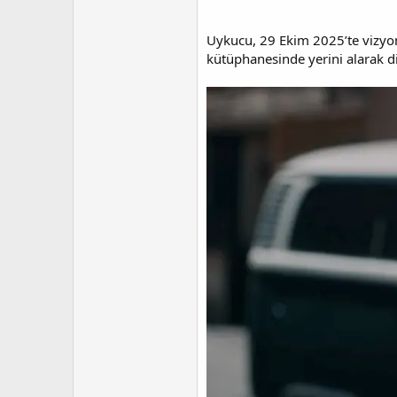
a
r
t
i
Uykucu, 29 Ekim 2025’te vizyona 
a
h
n
i
kütüphanesinde yerini alarak dij