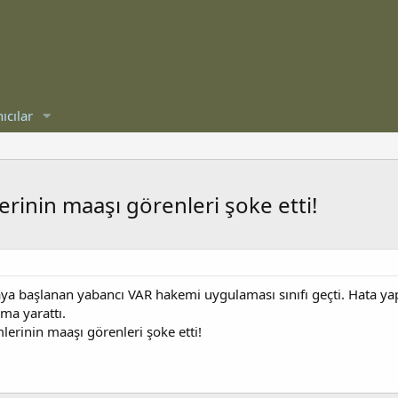
ıcılar
rinin maaşı görenleri şoke etti!
a başlanan yabancı VAR hakemi uygulaması sınıfı geçti. Hata y
şma yarattı.
erinin maaşı görenleri şoke etti!