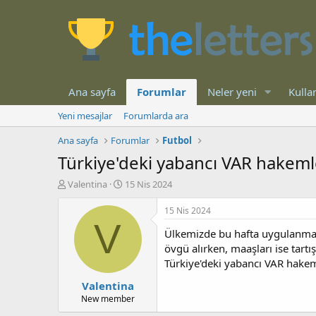
Ana sayfa
Forumlar
Neler yeni
Kullan
Yeni mesajlar
Forumlarda ara
Ana sayfa
Forumlar
Futbol
Türkiye'deki yabancı VAR hakemle
K
B
Valentina
15 Nis 2024
o
a
n
ş
15 Nis 2024
b
l
V
Ülkemizde bu hafta uygulanmay
u
a
y
n
övgü alırken, maaşları ise tartı
u
g
Türkiye'deki yabancı VAR hakeml
b
ı
Valentina
a
ç
ş
t
New member
l
a