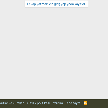
Cevap yazmak için giriş yap yada kayıt ol.
artlar ve kurallar
Gizlilik politikası
Yardım
Ana sayfa
R
S