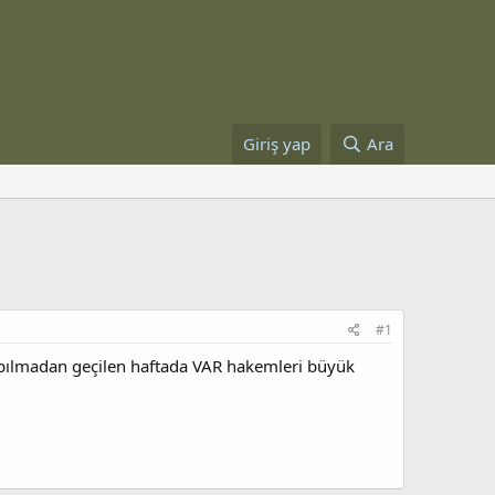
Giriş yap
Ara
#1
apılmadan geçilen haftada VAR hakemleri büyük