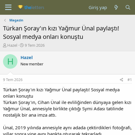
Giriş yap
Magazin
Türkan Şoray'ın kızı Yağmur Ünal paylaştı!
Sosyal medya onları konuştu
K
B
Hazel
9 Tem 2026
o
a
n
ş
Hazel
H
b
l
New member
u
a
y
n
u
g
9 Tem 2026
#1
b
ı
a
ç
Türkan Şoray'ın kızı Yağmur Ünal paylaştı! Sosyal medya
ş
t
onları konuştu
l
a
Türkan Şoray'ın, Cihan Ünal ile evliliğinden dünyaya gelen kızı
a
r
Yağmur Ünal, annesiyle birlikte çıktığı Symi Adası tatilinde
t
i
nostaljik bir ana imza attı.
a
h
n
i
Ünal, 2019 yılında annesiyle aynı adada çektirdikleri fotoğrafı,
yıllar sonra yine aynı bankta oturarak tekrarladı.