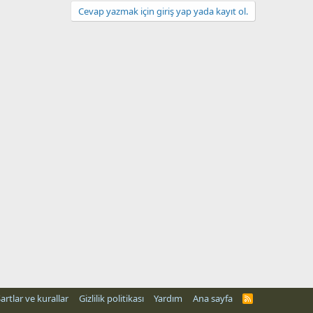
Cevap yazmak için giriş yap yada kayıt ol.
artlar ve kurallar
Gizlilik politikası
Yardım
Ana sayfa
R
S