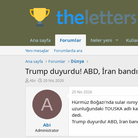
Ana sayfa
Forumlar
Neler yeni
Kullan
Yeni mesajlar
Forumlarda ara
Ana sayfa
Forumlar
Dünya
Trump duyurdu! ABD, İran bandır
K
B
Abi
20 Nis 2026
o
a
n
ş
20 Nis 2026
b
l
A
Hürmüz Boğazı’nda sular ısını
u
a
y
n
uzunluğundaki TOUSKA adlı kar
u
g
dedi.
b
ı
Trump duyurdu! ABD, İran band
Abi
a
ç
ş
t
Administrator
l
a