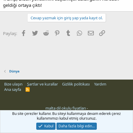
geldiği ortaya çıktı!
Cevap yazmak için giriş yap yada kayıt ol.
Facebook
Twitter
Reddit
Pinterest
Tumblr
WhatsApp
E-posta
Link
Paylaş:
Dünya
Bize ulaşın
Şartlar ve kurallar
Gizlilik politikası
Yardım
Ana sayfa
R
S
S
malta dil okulu fiyatları
-
Bu site çerezler kullanır. Bu siteyi kullanmaya devam ederek çerez
kullanımımızı kabul etmiş olursunuz.
Kabul
Daha fazla bilgi edin…