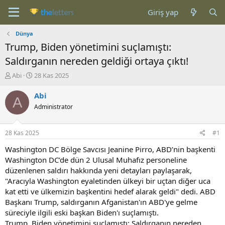
Giriş yap
Dünya
Trump, Biden yönetimini suçlamıştı:
Saldırganın nereden geldiği ortaya çıktı!
K
B
Abi
28 Kas 2025
o
a
n
ş
Abi
A
b
l
Administrator
u
a
y
n
u
g
28 Kas 2025
#1
b
ı
a
ç
Washington DC Bölge Savcısı Jeanine Pirro, ABD’nin başkenti
ş
t
Washington DC’de dün 2 Ulusal Muhafız personeline
l
a
düzenlenen saldırı hakkında yeni detayları paylaşarak,
a
r
"Aracıyla Washington eyaletinden ülkeyi bir uçtan diğer uca
t
i
kat etti ve ülkemizin başkentini hedef alarak geldi" dedi. ABD
a
h
Başkanı Trump, saldırganın Afganistan'ın ABD'ye gelme
n
i
süreciyle ilgili eski başkan Biden'ı suçlamıştı.
Trump, Biden yönetimini suçlamıştı: Saldırganın nereden