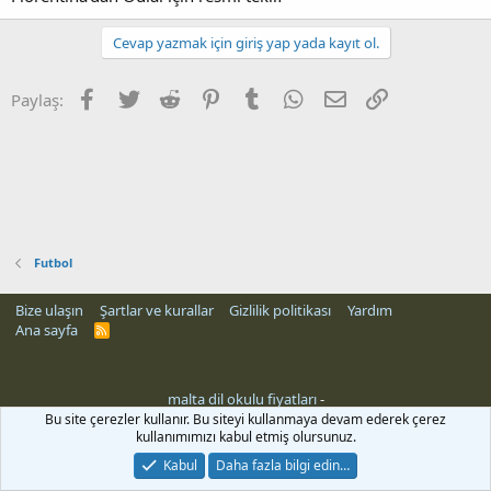
Cevap yazmak için giriş yap yada kayıt ol.
Facebook
Twitter
Reddit
Pinterest
Tumblr
WhatsApp
E-posta
Link
Paylaş:
Futbol
Bize ulaşın
Şartlar ve kurallar
Gizlilik politikası
Yardım
Ana sayfa
R
S
S
malta dil okulu fiyatları
-
Bu site çerezler kullanır. Bu siteyi kullanmaya devam ederek çerez
kullanımımızı kabul etmiş olursunuz.
Kabul
Daha fazla bilgi edin…