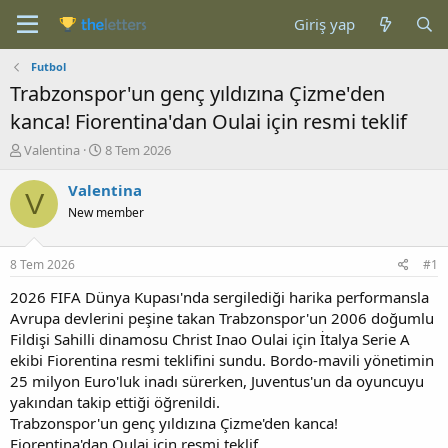
Giriş yap
Futbol
Trabzonspor'un genç yıldızına Çizme'den
kanca! Fiorentina'dan Oulai için resmi teklif
K
B
Valentina
8 Tem 2026
o
a
n
ş
Valentina
V
b
l
New member
u
a
y
n
u
g
8 Tem 2026
#1
b
ı
a
ç
2026 FIFA Dünya Kupası'nda sergilediği harika performansla
ş
t
Avrupa devlerini peşine takan Trabzonspor'un 2006 doğumlu
l
a
Fildişi Sahilli dinamosu Christ Inao Oulai için İtalya Serie A
a
r
ekibi Fiorentina resmi teklifini sundu. Bordo-mavili yönetimin
t
i
25 milyon Euro'luk inadı sürerken, Juventus'un da oyuncuyu
a
h
yakından takip ettiği öğrenildi.
n
i
Trabzonspor'un genç yıldızına Çizme'den kanca!
Fiorentina'dan Oulai için resmi teklif