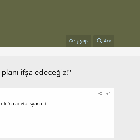
Giriş yap
Ara
 planı ifşa edeceğiz!"
#1
lu'na adeta isyan etti.