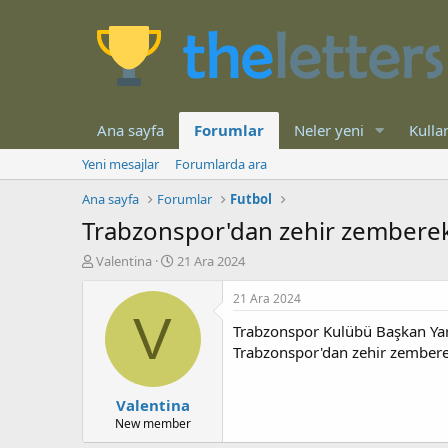
Ana sayfa
Forumlar
Neler yeni
Kullan
Yeni mesajlar
Forumlarda ara
Ana sayfa
Forumlar
Futbol
Trabzonspor'dan zehir zemberek açı
K
B
Valentina
21 Ara 2024
o
a
n
ş
21 Ara 2024
b
l
V
Trabzonspor Kulübü Başkan Yard
u
a
y
n
Trabzonspor'dan zehir zemberek a
u
g
b
ı
Valentina
a
ç
ş
t
New member
l
a