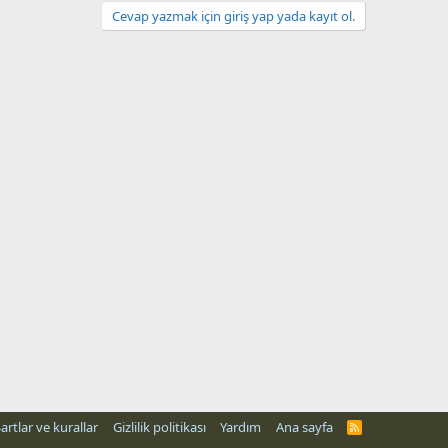
Cevap yazmak için giriş yap yada kayıt ol.
artlar ve kurallar
Gizlilik politikası
Yardım
Ana sayfa
R
S