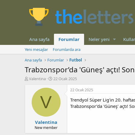
Ana sayfa
Forumlar
Neler yeni
Kullan
Yeni mesajlar
Forumlarda ara
Ana sayfa
Forumlar
Futbol
Trabzonspor’da 'Güneş' açtı! Son 
K
B
Valentina
22 Ocak 2025
o
a
n
ş
22 Ocak 2025
b
l
V
Trendyol Süper Lig'in 20. hafta
u
a
y
n
Trabzonspor’da 'Güneş' açtı! So
u
g
b
ı
Valentina
a
ç
ş
t
New member
l
a