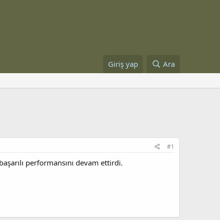
Giriş yap
Ara
#1
başarılı performansını devam ettirdi.