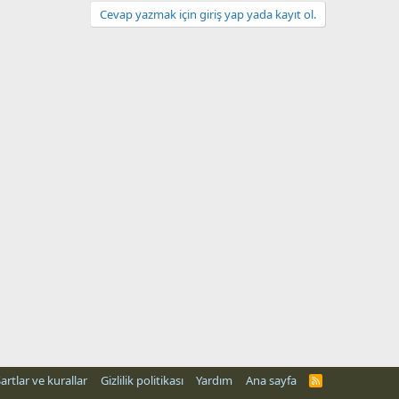
Cevap yazmak için giriş yap yada kayıt ol.
artlar ve kurallar
Gizlilik politikası
Yardım
Ana sayfa
R
S