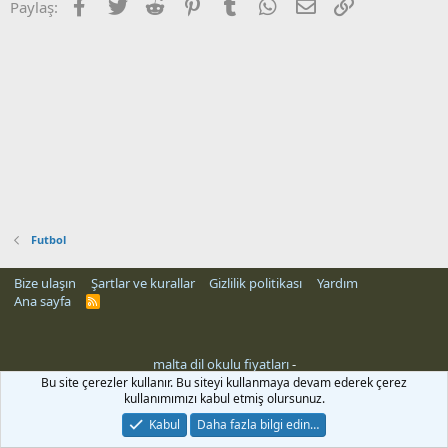
Facebook
Twitter
Reddit
Pinterest
Tumblr
WhatsApp
E-posta
Link
Paylaş:
Futbol
Bize ulaşın
Şartlar ve kurallar
Gizlilik politikası
Yardım
Ana sayfa
R
S
S
malta dil okulu fiyatları
-
Bu site çerezler kullanır. Bu siteyi kullanmaya devam ederek çerez
kullanımımızı kabul etmiş olursunuz.
Kabul
Daha fazla bilgi edin…