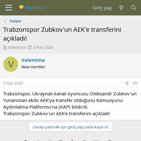
Giriş yap
Futbol
Trabzonspor Zubkov'un AEK'e transferini
açıkladı!
K
B
Valentina
3 Haz 2026
o
a
n
ş
Valentina
V
b
l
New member
u
a
y
n
u
g
3 Haz 2026
#1
b
ı
a
ç
Trabzonspor, Ukraynalı kanat oyuncusu Oleksandr Zubkov’un
ş
t
Yunanistan ekibi AEK’ya transfer olduğunu Kamuoyunu
l
a
Aydınlatma Platformu’na (KAP) bildirdi.
a
r
Trabzonspor Zubkov'un AEK'e transferini açıkladı!
t
i
a
h
n
i
Cevap yazmak için giriş yap yada kayıt ol.