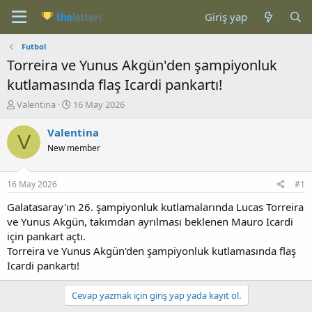
Giriş yap
Futbol
Torreira ve Yunus Akgün'den şampiyonluk
kutlamasında flaş Icardi pankartı!
K
B
Valentina
16 May 2026
o
a
n
ş
Valentina
V
b
l
New member
u
a
y
n
u
g
16 May 2026
#1
b
ı
a
ç
Galatasaray'ın 26. şampiyonluk kutlamalarında Lucas Torreira
ş
t
ve Yunus Akgün, takımdan ayrılması beklenen Mauro Icardi
l
a
için pankart açtı.
a
r
Torreira ve Yunus Akgün'den şampiyonluk kutlamasında flaş
t
i
Icardi pankartı!
a
h
n
i
Cevap yazmak için giriş yap yada kayıt ol.