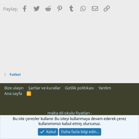
Facebook
Twitter
Reddit
Pinterest
Tumblr
WhatsApp
E-posta
Link
Paylaş:
Futbol
Bize ulaşın
Şartlar ve kurallar
Gizlilik politikası
Yardım
Ana sayfa
R
S
S
malta dil okulu fiyatları
-
Bu site çerezler kullanır. Bu siteyi kullanmaya devam ederek çerez
kullanımımızı kabul etmiş olursunuz.
Kabul
Daha fazla bilgi edin…