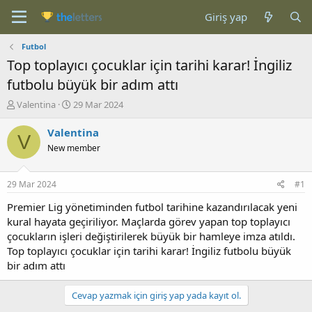
Giriş yap
Futbol
Top toplayıcı çocuklar için tarihi karar! İngiliz
futbolu büyük bir adım attı
K
B
Valentina
29 Mar 2024
o
a
n
ş
Valentina
V
b
l
New member
u
a
y
n
u
g
29 Mar 2024
#1
b
ı
a
ç
Premier Lig yönetiminden futbol tarihine kazandırılacak yeni
ş
t
kural hayata geçiriliyor. Maçlarda görev yapan top toplayıcı
l
a
çocukların işleri değiştirilerek büyük bir hamleye imza atıldı.
a
r
Top toplayıcı çocuklar için tarihi karar! İngiliz futbolu büyük
t
i
bir adım attı
a
h
n
i
Cevap yazmak için giriş yap yada kayıt ol.