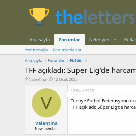
Ana sayfa
Forumlar
Neler yeni
Kullan
Yeni mesajlar
Forumlarda ara
Ana sayfa
Forumlar
Futbol
TFF açıkladı: Süper Lig'de harcama
K
B
Valentina
12 Ocak 2025
o
a
n
ş
12 Ocak 2025
b
l
V
Türkiye Futbol Federasyonu ocak
u
a
y
n
TFF açıkladı: Süper Lig'de harca
u
g
b
ı
Valentina
a
ç
ş
t
New member
l
a