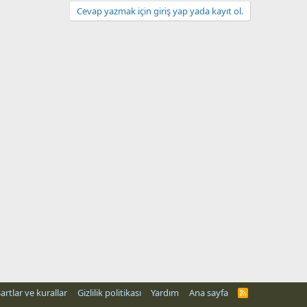
Cevap yazmak için giriş yap yada kayıt ol.
artlar ve kurallar
Gizlilik politikası
Yardım
Ana sayfa
R
S