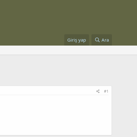
Giriş yap
Ara
#1